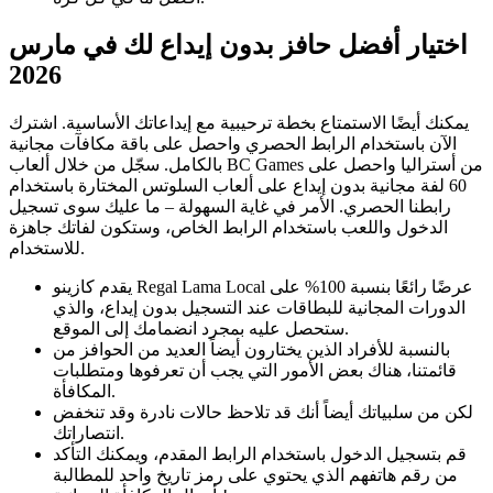
اختيار أفضل حافز بدون إيداع لك في مارس
2026
يمكنك أيضًا الاستمتاع بخطة ترحيبية مع إيداعاتك الأساسية. اشترك
الآن باستخدام الرابط الحصري واحصل على باقة مكافآت مجانية
بالكامل. سجّل من خلال ألعاب BC Games من أستراليا واحصل على
60 لفة مجانية بدون إيداع على ألعاب السلوتس المختارة باستخدام
رابطنا الحصري. الأمر في غاية السهولة – ما عليك سوى تسجيل
الدخول واللعب باستخدام الرابط الخاص، وستكون لفاتك جاهزة
للاستخدام.
يقدم كازينو Regal Lama Local عرضًا رائعًا بنسبة 100% على
الدورات المجانية للبطاقات عند التسجيل بدون إيداع، والذي
ستحصل عليه بمجرد انضمامك إلى الموقع.
بالنسبة للأفراد الذين يختارون أيضاً العديد من الحوافز من
قائمتنا، هناك بعض الأمور التي يجب أن تعرفوها ومتطلبات
المكافأة.
لكن من سلبياتك أيضاً أنك قد تلاحظ حالات نادرة وقد تنخفض
انتصاراتك.
قم بتسجيل الدخول باستخدام الرابط المقدم، ويمكنك التأكد
من رقم هاتفهم الذي يحتوي على رمز تاريخ واحد للمطالبة