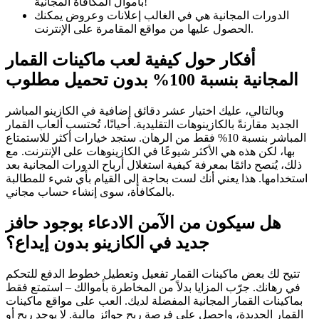
بأموال المكافأة المجانية!
الدورات المجانية هي في الغالب إعلانات وعروض يمكنك
الحصول عليها من مواقع المقامرة على الإنترنت.
أفكار حول كيفية لعب ماكينات القمار
المجانية بنسبة 100% بدون تحميل مطلوب
وبالتالي، عليك اختيار عشر دقائق إضافية في الكازينو المباشر
الجديد مقارنةً بالكازينوهات التقليدية. أحيانًا، تُحتسب ألعاب القمار
المباشر بنسبة 10% فقط من الرهان. ستجد خيارات أكثر للاستمتاع
بها، لكن هذه هي الأكثر شيوعًا في الكازينوهات على الإنترنت. مع
ذلك، يُنصح دائمًا بمعرفة كيفية استغلال أرباح الدورات المجانية بعد
استخدامها. هذا يعني أنك لست بحاجة إلى القيام بأي شيء للمطالبة
بالمكافأة، سوى إنشاء حساب مجاني.
هل سيكون من الآمن الادعاء بوجود حافز
جديد في الكازينو بدون إيداع؟
تتيح لك بعض ماكينات القمار تفعيل وتعطيل خطوط الدفع للتحكم
في رهانك. جرّب المزايا بدلاً من المخاطرة بأموالك – استمتع فقط
بماكينات القمار المجانية المفضلة لديك. العب على مواقع ماكينات
القمار الجديدة، واحصل على فرصة ربح جوائز مالية. لا يوجد ربح أو