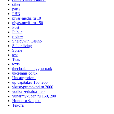
other
part2
PBN
plyas-media.ru 10
plyas-media.ru 150
Post
Public
review
Shelbywin Casino
Sober living
Spiele
test
Texs
texts
thecloakanddagger.co.uk
ukcreams.co.uk
Uncategorized
up-capital.ru 150, 200
vkusv-promokod.ru 2000
vodka-zerkalo.ru 20
yunarmykuban.ru 150, 200
Новости Форекс
Текста