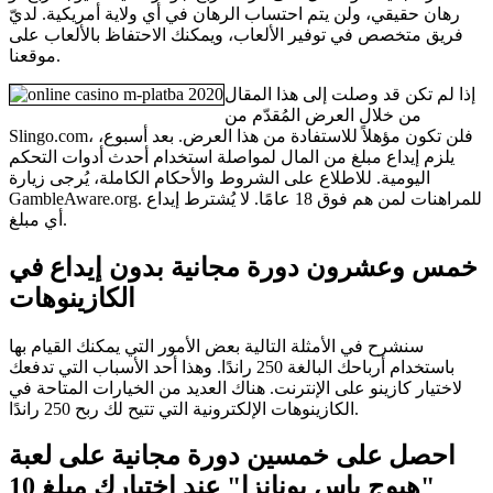
رهان حقيقي، ولن يتم احتساب الرهان في أي ولاية أمريكية. لديّ
فريق متخصص في توفير الألعاب، ويمكنك الاحتفاظ بالألعاب على
موقعنا.
إذا لم تكن قد وصلت إلى هذا المقال
من خلال العرض المُقدّم من
Slingo.com، فلن تكون مؤهلاً للاستفادة من هذا العرض. بعد أسبوع،
يلزم إيداع مبلغ من المال لمواصلة استخدام أحدث أدوات التحكم
اليومية. للاطلاع على الشروط والأحكام الكاملة، يُرجى زيارة
GambleAware.org. للمراهنات لمن هم فوق 18 عامًا. لا يُشترط إيداع
أي مبلغ.
خمس وعشرون دورة مجانية بدون إيداع في
الكازينوهات
سنشرح في الأمثلة التالية بعض الأمور التي يمكنك القيام بها
باستخدام أرباحك البالغة 250 راندًا. وهذا أحد الأسباب التي تدفعك
لاختيار كازينو على الإنترنت. هناك العديد من الخيارات المتاحة في
الكازينوهات الإلكترونية التي تتيح لك ربح 250 راندًا.
احصل على خمسين دورة مجانية على لعبة
"هيوج باس بونانزا" عند اختيارك مبلغ 10