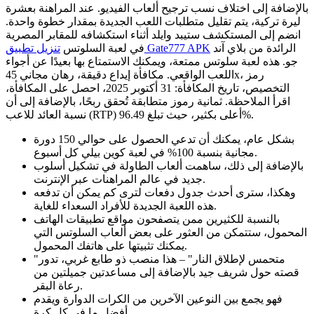
بالإضافة إلى اختلاف نسب ترجيح ألعاب الفيديو. عند المراهنة بعشرة
ليرة تركية، يتم تقليل متطلبات اللعب الجديدة بمقدار خطوة واحدة.
انضم إلى المستكشف ستيبد وايلد أثناء استكشافه للمقابر المصرية
الرائدة من بلاي آند
تنزيل تطبيق Gate777 APK
في لعبة السلوتس
جو. هذه لعبة سلوتس ممتعة، ويمكنك الاستمتاع بها بعيدًا عن أجواء
اللعب الواقعي. مكافأة إيداع دقيقة، رهان مجاني 45x، رمز
التخصيص، تاريخ المكافأة: 31 أكتوبر 2025، احصل على المكافأة،
اقرأ الملاحظة.
ثمانية رموز متطابقة تُحقق ربحًا، بالإضافة إلى أن
نسبة العائد للاعب (RTP) أعلى بكثير، حيث تبلغ 96.49%.
بشكل عام، يمكنك أن تدعي الحصول على حوالي 150 دورة
مجانية بنسبة 100% في لعبة كوين بيلي كل أسبوع.
بالإضافة إلى ذلك، ساهمت ألعاب الطاولة في تشكيل أسلوب
جديد في عالم المراهنات عبر الإنترنت.
وهكذا، سترى أحدث جدول دفعات لترى كم يمكن أن تدفعه
هذه اللعبة الجديدة للأفراد السعداء للغاية.
بالنسبة للكثيرين ممن يتصفحون مواقع تطبيقات الهاتف
المحمول، ستتمكن من العثور على بعض ألعاب السلوتس التي
يمكنك تثبيتها على هاتفك المحمول.
"متحمس لإطلاق النار" – هذا منصب ذو طابع غربي، تدور
قصته حول شريف جيد بالإضافة إلى مساعدتين جميلتين من
رعاة البقر.
فهو يجمع بين النوعين الآخرين من الكرات الدوارة ويقدم
أفضل ما في كل كرة.