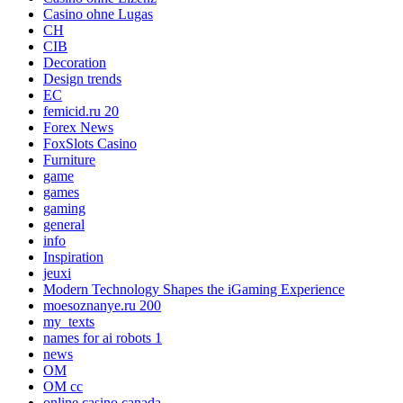
Casino ohne Lugas
CH
CIB
Decoration
Design trends
EC
femicid.ru 20
Forex News
FoxSlots Casino
Furniture
game
games
gaming
general
info
Inspiration
jeuxi
Modern Technology Shapes the iGaming Experience
moesoznanye.ru 200
my_texts
names for ai robots 1
news
OM
OM cc
online casino canada