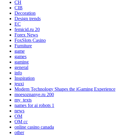
CH
CIB
Decoration
Design trends
EC
femicid.ru 20
Forex News
FoxSlots Casino
Furniture
game
games
gaming
general
info
Inspiration
jeuxi
Modern Technology Shapes the iGaming Experience
moesoznanye.ru 200
my_texts
names for ai robots 1
news
OM
OM cc
online casino canada
other