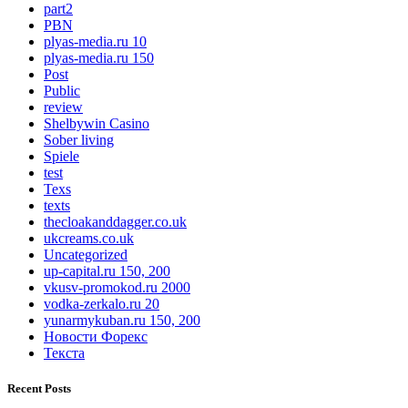
part2
PBN
plyas-media.ru 10
plyas-media.ru 150
Post
Public
review
Shelbywin Casino
Sober living
Spiele
test
Texs
texts
thecloakanddagger.co.uk
ukcreams.co.uk
Uncategorized
up-capital.ru 150, 200
vkusv-promokod.ru 2000
vodka-zerkalo.ru 20
yunarmykuban.ru 150, 200
Новости Форекс
Текста
Recent Posts