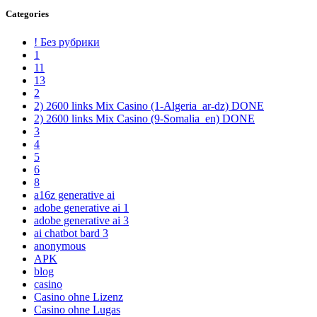
Categories
! Без рубрики
1
11
13
2
2) 2600 links Mix Casino (1-Algeria_ar-dz) DONE
2) 2600 links Mix Casino (9-Somalia_en) DONE
3
4
5
6
8
a16z generative ai
adobe generative ai 1
adobe generative ai 3
ai chatbot bard 3
anonymous
APK
blog
casino
Casino ohne Lizenz
Casino ohne Lugas