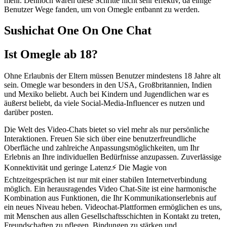
mehr. Dennoch waren diese Schritte nicht sehr effektiv, da einige
Benutzer Wege fanden, um von Omegle entbannt zu werden.
Sushichat One On One Chat
Ist Omegle ab 18?
Ohne Erlaubnis der Eltern müssen Benutzer mindestens 18 Jahre alt
sein. Omegle war besonders in den USA, Großbritannien, Indien
und Mexiko beliebt. Auch bei Kindern und Jugendlichen war es
äußerst beliebt, da viele Social-Media-Influencer es nutzen und
darüber posten.
Die Welt des Video-Chats bietet so viel mehr als nur persönliche
Interaktionen. Freuen Sie sich über eine benutzerfreundliche
Oberfläche und zahlreiche Anpassungsmöglichkeiten, um Ihr
Erlebnis an Ihre individuellen Bedürfnisse anzupassen. Zuverlässige
Konnektivität und geringe Latenz⚡ Die Magie von
Echtzeitgesprächen ist nur mit einer stabilen Internetverbindung
möglich. Ein herausragendes Video Chat-Site ist eine harmonische
Kombination aus Funktionen, die Ihr Kommunikationserlebnis auf
ein neues Niveau heben. Videochat-Plattformen ermöglichen es uns,
mit Menschen aus allen Gesellschaftsschichten in Kontakt zu treten,
Freundschaften zu pflegen, Bindungen zu stärken und