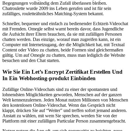
Begegnungen vollständig dem Zufall überlassen bleiben.
Chatroulette wurde 2009 ins Leben gerufen und ist für sein
zufälliges, rouletteähnliches Matching-System bekannt.
Schneller, bequemer und einfach zu bedienender Echtzeit-Videochat
mit Fremden. Omegle selbst warnt bereits davor, dass Jugendliche
die Aufsicht ihrer Eltern brauchen, da sie mit zufälligen Personen
chatten werden. Das einzige, worauf man zugreifen kann, ist ein
Computer mit Internetzugang, der die Möglichkeit hat, mit Textual
Content oder Video zu chatten, beide Formen sind gleichermaßen
gültig. Um auf Omegle zu chatten, muss man lediglich die Website
besuchen und den Chat starten.
Wie Sie Ein Let’s Encrypt Zertifikat Erstellen Und
In Ein Webhosting-produkt Einbinden
Zufällige Online-Videochats sind zu einer der spontansten und
lohnendsten Möglichkeiten geworden, Menschen auf der ganzen
Welt kennenzulernen. Jeden Monat nutzen Millionen von Menschen
den kostenlosen Online-Videochat. Wenn das Gespräch nicht
klappt, drücken Sie auf “Weiter” und treffen sofort jemand anderen.
Anstatt zu wählen, mit wem Sie sprechen, werden Sie von der
Plattform mit einer zufälligen Particular Person zusammengebracht.
Nutzer nutzen die App oft, um sich gegenseitig zu beichten, neue