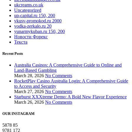
ukcreams.co.uk
Uncategorized
up-capital.ru 150, 200
vkusv-promokod.ru 2000
vodka-zerkalo.ru 20
yunarmykuban.ru 150, 200
Новости Форекс
Текста
Recent Posts
Australia Casinos: A Comprehensive Guide to Online and
Land-Based Gambling
March 28, 2026
No Comments
RocketPlay Casino Australia Login: A Comprehensive Guide
to Access and Security
March 27, 2026
No Comments
Starburst XXXtreme Demo: A Bold New Flavor Experience
March 26, 2026
No Comments
OUR INSTAGRAM
5878
85
9781
172