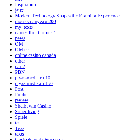
Inspiration
jeuxi
Modern Technology Shapes the iGaming Experience
moesoznanye.ru 200
my_texts
names for ai robots 1
news
OM
OM cc
online casino canada
other
part2
PBN
plyas-media.ru 10
plyas-media.ru 150
Post
Public
review
Shelbywin Casino
Sober living
Spiele
test
Texs
texts
thecloakanddagger.co.uk