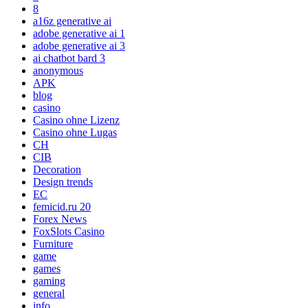
8
a16z generative ai
adobe generative ai 1
adobe generative ai 3
ai chatbot bard 3
anonymous
APK
blog
casino
Casino ohne Lizenz
Casino ohne Lugas
CH
CIB
Decoration
Design trends
EC
femicid.ru 20
Forex News
FoxSlots Casino
Furniture
game
games
gaming
general
info