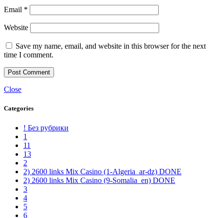
Email
*
Website
Save my name, email, and website in this browser for the next
time I comment.
Close
Categories
! Без рубрики
1
11
13
2
2) 2600 links Mix Casino (1-Algeria_ar-dz) DONE
2) 2600 links Mix Casino (9-Somalia_en) DONE
3
4
5
6