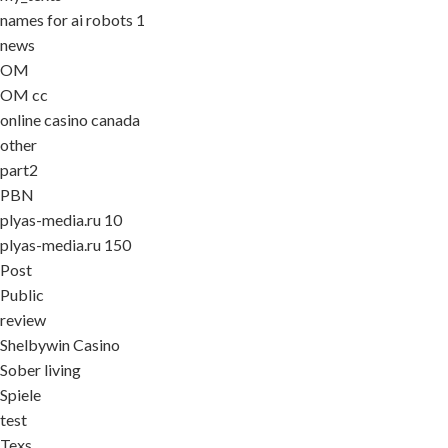
names for ai robots 1
news
OM
OM cc
online casino canada
other
part2
PBN
plyas-media.ru 10
plyas-media.ru 150
Post
Public
review
Shelbywin Casino
Sober living
Spiele
test
Texs