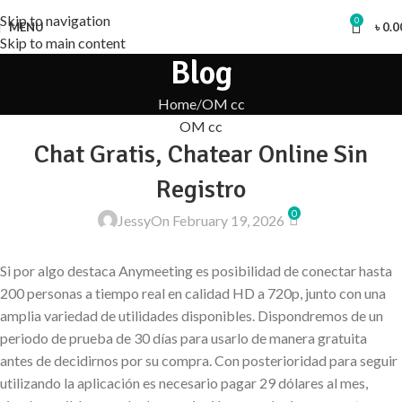
Skip to navigation
0
MENU
৳
0.0
Skip to main content
Blog
Home
OM cc
OM cc
Chat Gratis, Chatear Online Sin
Registro
0
Jessy
On February 19, 2026
Si por algo destaca Anymeeting es posibilidad de conectar hasta
200 personas a tiempo real en calidad HD a 720p, junto con una
amplia variedad de utilidades disponibles. Dispondremos de un
periodo de prueba de 30 días para usarlo de manera gratuita
antes de decidirnos por su compra. Con posterioridad para seguir
utilizando la aplicación es necesario pagar 29 dólares al mes,