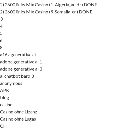
2) 2600 links Mix Casino (1-Algeria_ar-dz) DONE
2) 2600 links Mix Casino (9-Somalia_en) DONE
3
4
5
6
8
a16z generative ai
adobe generative ai 1
adobe generative ai 3
ai chatbot bard 3
anonymous
APK
blog
casino
Casino ohne Lizenz
Casino ohne Lugas
CH