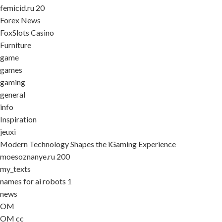
femicid.ru 20
Forex News
FoxSlots Casino
Furniture
game
games
gaming
general
info
Inspiration
jeuxi
Modern Technology Shapes the iGaming Experience
moesoznanye.ru 200
my_texts
names for ai robots 1
news
OM
OM cc