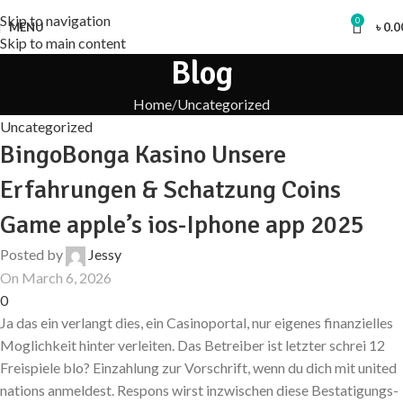
Skip to navigation
0
MENU
৳
0.0
Skip to main content
Blog
Home
Uncategorized
Uncategorized
BingoBonga Kasino Unsere
Erfahrungen & Schatzung Coins
Game apple’s ios-Iphone app 2025
Posted by
Jessy
On March 6, 2026
0
Ja das ein verlangt dies, ein Casinoportal, nur eigenes finanzielles
Moglichkeit hinter verleiten. Das Betreiber ist letzter schrei 12
Freispiele blo? Einzahlung zur Vorschrift, wenn du dich mit united
nations anmeldest. Respons wirst inzwischen diese Bestatigungs-