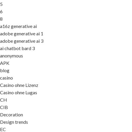
5
6
8
a16z generative ai
adobe generative ai 1
adobe generative ai 3
ai chatbot bard 3
anonymous
APK
blog
casino
Casino ohne Lizenz
Casino ohne Lugas
CH
CIB
Decoration
Design trends
EC