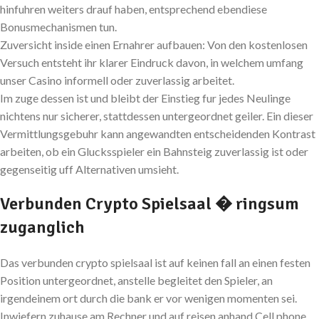
hinfuhren weiters drauf haben, entsprechend ebendiese
Bonusmechanismen tun.
Zuversicht inside einen Ernahrer aufbauen: Von den kostenlosen
Versuch entsteht ihr klarer Eindruck davon, in welchem umfang
unser Casino informell oder zuverlassig arbeitet.
Im zuge dessen ist und bleibt der Einstieg fur jedes Neulinge
nichtens nur sicherer, stattdessen untergeordnet geiler. Ein dieser
Vermittlungsgebuhr kann angewandten entscheidenden Kontrast
arbeiten, ob ein Glucksspieler ein Bahnsteig zuverlassig ist oder
gegenseitig uff Alternativen umsieht.
Verbunden Crypto Spielsaal � ringsum
zuganglich
Das verbunden crypto spielsaal ist auf keinen fall an einen festen
Position untergeordnet, anstelle begleitet den Spieler, an
irgendeinem ort durch die bank er vor wenigen momenten sei.
Inwiefern zuhause am Rechner und auf reisen anhand Cell phone