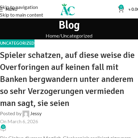
Skip to navigation
0
MENU
৳
0.0
Skip to main content
Blog
Home
Uncategorized
UNCATEGORIZED
Spieler schatzen, auf diese weise die
Overforingen auf keinen fall mit
Banken bergwandern unter anderem
so sehr Verzogerungen vermieden
man sagt, sie seien
Posted by
Jessy
On March 6, 2026
0
Die Globus diverses Moglich-Glucksspiels realisiert zigeunern