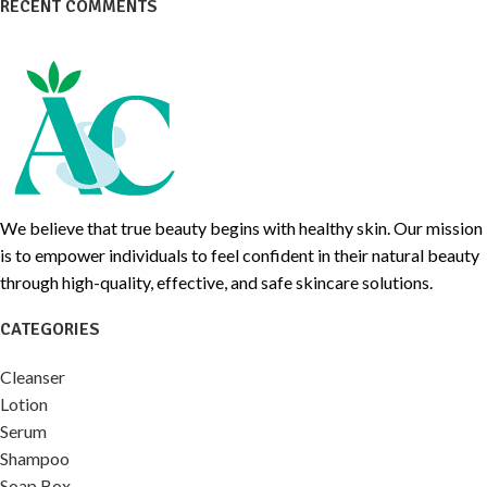
RECENT COMMENTS
We believe that true beauty begins with healthy skin. Our mission
is to empower individuals to feel confident in their natural beauty
through high-quality, effective, and safe skincare solutions.
CATEGORIES
Cleanser
Lotion
Serum
Shampoo
Soap Box