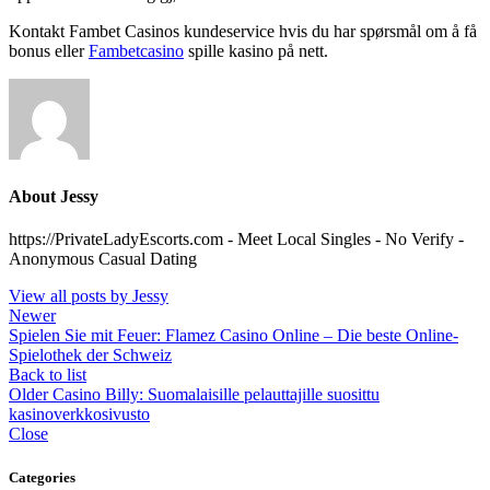
Kontakt Fambet Casinos kundeservice hvis du har spørsmål om å få
bonus eller
Fambetcasino
spille kasino på nett.
About Jessy
https://PrivateLadyEscorts.com - Meet Local Singles - No Verify -
Anonymous Casual Dating
View all posts by Jessy
Newer
Spielen Sie mit Feuer: Flamez Casino Online – Die beste Online-
Spielothek der Schweiz
Back to list
Older
Casino Billy: Suomalaisille pelauttajille suosittu
kasinoverkkosivusto
Close
Categories