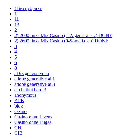
! Без рубрики
1
11
13
2
2) 2600 links Mix Casino (1-Algeria_ar-dz) DONE
2) 2600 links Mix Casino (9-Somalia_en) DONE
3
4
5
6
8
a16z generative ai
adobe generative ai 1
adobe generative ai 3
ai chatbot bard 3
anonymous
APK
blog
casino
Casino ohne Lizenz
Casino ohne Lugas
CH
CIB