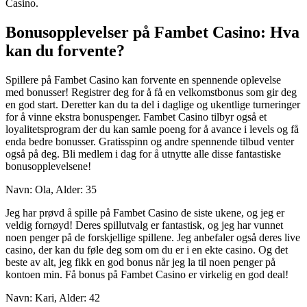
Casino.
Bonusopplevelser på Fambet Casino: Hva
kan du forvente?
Spillere på Fambet Casino kan forvente en spennende oplevelse
med bonusser! Registrer deg for å få en velkomstbonus som gir deg
en god start. Deretter kan du ta del i daglige og ukentlige turneringer
for å vinne ekstra bonuspenger. Fambet Casino tilbyr også et
loyalitetsprogram der du kan samle poeng for å avance i levels og få
enda bedre bonusser. Gratisspinn og andre spennende tilbud venter
også på deg. Bli medlem i dag for å utnytte alle disse fantastiske
bonusopplevelsene!
Navn: Ola, Alder: 35
Jeg har prøvd å spille på Fambet Casino de siste ukene, og jeg er
veldig fornøyd! Deres spillutvalg er fantastisk, og jeg har vunnet
noen penger på de forskjellige spillene. Jeg anbefaler også deres live
casino, der kan du føle deg som om du er i en ekte casino. Og det
beste av alt, jeg fikk en god bonus når jeg la til noen penger på
kontoen min. Få bonus på Fambet Casino er virkelig en god deal!
Navn: Kari, Alder: 42