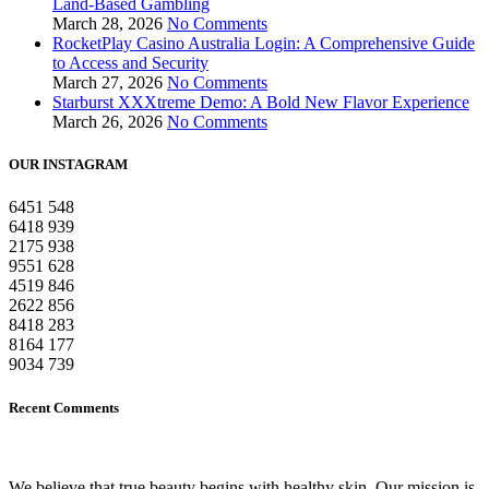
Land-Based Gambling
March 28, 2026
No Comments
RocketPlay Casino Australia Login: A Comprehensive Guide
to Access and Security
March 27, 2026
No Comments
Starburst XXXtreme Demo: A Bold New Flavor Experience
March 26, 2026
No Comments
OUR INSTAGRAM
6451
548
6418
939
2175
938
9551
628
4519
846
2622
856
8418
283
8164
177
9034
739
Recent Comments
We believe that true beauty begins with healthy skin. Our mission is