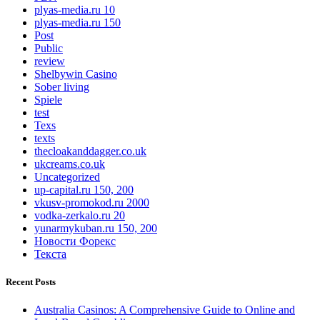
plyas-media.ru 10
plyas-media.ru 150
Post
Public
review
Shelbywin Casino
Sober living
Spiele
test
Texs
texts
thecloakanddagger.co.uk
ukcreams.co.uk
Uncategorized
up-capital.ru 150, 200
vkusv-promokod.ru 2000
vodka-zerkalo.ru 20
yunarmykuban.ru 150, 200
Новости Форекс
Текста
Recent Posts
Australia Casinos: A Comprehensive Guide to Online and