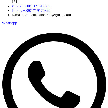
1311
Phone: +8801321517053
Phone: +8801719176829
E-mail: aesthetikskincareb@gmail.com
Whatsapp