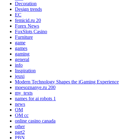
Decoration
Design trends
EC
femicid.ru 20
Forex News
FoxSlots Casino
Furniture
game
games
gaming
general
info
Inspiration
jeuxi
Modern Technology Shapes the iGaming Experience
moesoznanye.ru 200
my_texts
names for ai robots 1
news
OM
OM cc
online casino canada
other
part2
PBN