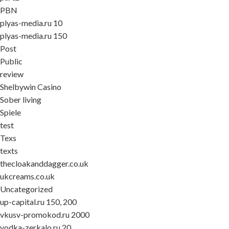
PBN
plyas-media.ru 10
plyas-media.ru 150
Post
Public
review
Shelbywin Casino
Sober living
Spiele
test
Texs
texts
thecloakanddagger.co.uk
ukcreams.co.uk
Uncategorized
up-capital.ru 150, 200
vkusv-promokod.ru 2000
vodka-zerkalo.ru 20