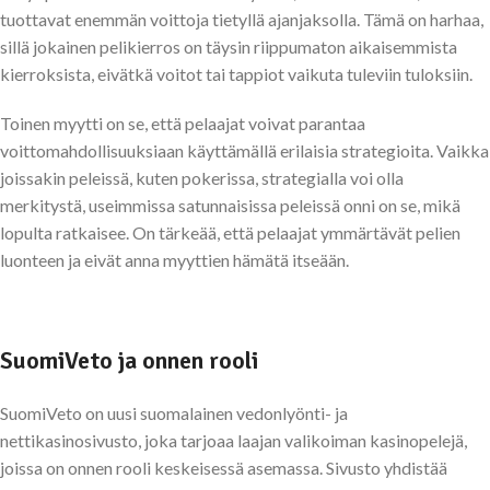
tuottavat enemmän voittoja tietyllä ajanjaksolla. Tämä on harhaa,
sillä jokainen pelikierros on täysin riippumaton aikaisemmista
kierroksista, eivätkä voitot tai tappiot vaikuta tuleviin tuloksiin.
Toinen myytti on se, että pelaajat voivat parantaa
voittomahdollisuuksiaan käyttämällä erilaisia strategioita. Vaikka
joissakin peleissä, kuten pokerissa, strategialla voi olla
merkitystä, useimmissa satunnaisissa peleissä onni on se, mikä
lopulta ratkaisee. On tärkeää, että pelaajat ymmärtävät pelien
luonteen ja eivät anna myyttien hämätä itseään.
SuomiVeto ja onnen rooli
SuomiVeto on uusi suomalainen vedonlyönti- ja
nettikasinosivusto, joka tarjoaa laajan valikoiman kasinopelejä,
joissa on onnen rooli keskeisessä asemassa. Sivusto yhdistää