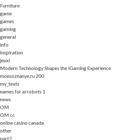
Furniture
game
games
gaming
general
info
Inspiration
jeuxi
Modern Technology Shapes the iGaming Experience
moesoznanye.ru 200
my_texts
names for ai robots 1
news
OM
OM cc
online casino canada
other
part2