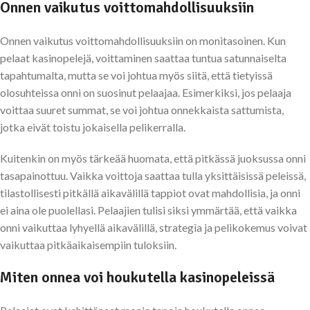
Onnen vaikutus voittomahdollisuuksiin
Onnen vaikutus voittomahdollisuuksiin on monitasoinen. Kun
pelaat kasinopelejä, voittaminen saattaa tuntua satunnaiselta
tapahtumalta, mutta se voi johtua myös siitä, että tietyissä
olosuhteissa onni on suosinut pelaajaa. Esimerkiksi, jos pelaaja
voittaa suuret summat, se voi johtua onnekkaista sattumista,
jotka eivät toistu jokaisella pelikerralla.
Kuitenkin on myös tärkeää huomata, että pitkässä juoksussa onni
tasapainottuu. Vaikka voittoja saattaa tulla yksittäisissä peleissä,
tilastollisesti pitkällä aikavälillä tappiot ovat mahdollisia, ja onni
ei aina ole puolellasi. Pelaajien tulisi siksi ymmärtää, että vaikka
onni vaikuttaa lyhyellä aikavälillä, strategia ja pelikokemus voivat
vaikuttaa pitkäaikaisempiin tuloksiin.
Miten onnea voi houkutella kasinopeleissä