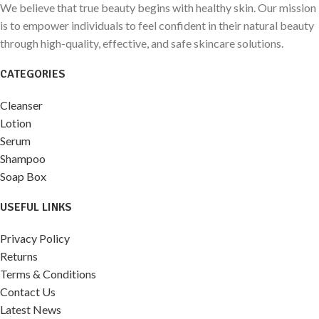
We believe that true beauty begins with healthy skin. Our mission
is to empower individuals to feel confident in their natural beauty
through high-quality, effective, and safe skincare solutions.
CATEGORIES
Cleanser
Lotion
Serum
Shampoo
Soap Box
USEFUL LINKS
Privacy Policy
Returns
Terms & Conditions
Contact Us
Latest News