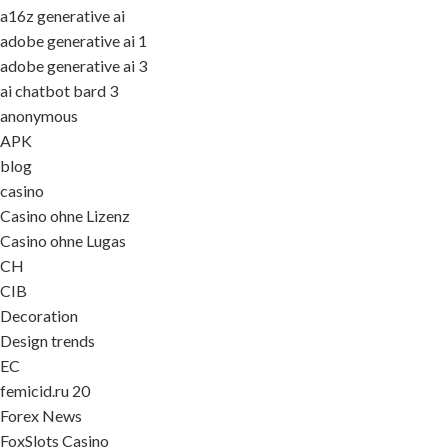
a16z generative ai
adobe generative ai 1
adobe generative ai 3
ai chatbot bard 3
anonymous
APK
blog
casino
Casino ohne Lizenz
Casino ohne Lugas
CH
CIB
Decoration
Design trends
EC
femicid.ru 20
Forex News
FoxSlots Casino