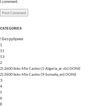
I comment.
CATEGORIES
! Без рубрики
1
11
13
2
2) 2600 links Mix Casino (1-Algeria_ar-dz) DONE
2) 2600 links Mix Casino (9-Somalia_en) DONE
3
4
5
6
8