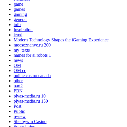
game
games
gaming
general
info
Inspiration
jeuxi
Modern Technology Shapes the iGaming Experience
moesoznanye.ru 200
my_texts
names for ai robots 1
news
OM
OM cc
online casino canada
other
part2
PBN
plyas-media.ru 10
plyas-media.ru 150
Post
Public
review
Shelbywin Casino
Sober living