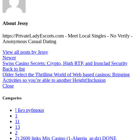
About Jessy
https://PrivateLadyEscorts.com - Meet Local Singles - No Verify -
Anonymous Casual Dating
View all posts by Jessy
Newer
Swiss Casino Secrets: Crypto, High RTP, and Ironclad Security
Back to list
Older
Select the Thrilling World of Web based casinos: Bringing
Activities so you’re able to another Height!Inclusion
Close
Categories
! Без рубрики
1
11
13
2
2) 2600 links Mix Casino (1-Algeria_ar-dz) DONE