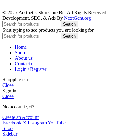
© 2025
Aesthetik Skin Care Bd
. All Rights Reserved
Development, SEO, & Ads By
NextGent.org
Search
Start typing to see products you are looking for.
Search
Home
Shop
About us
Contact us
Login / Register
Shopping cart
Close
Sign in
Close
No account yet?
Create an Account
Facebook
X
Instagram
YouTube
Shop
Sidebar