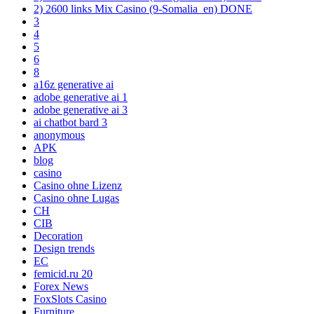
2) 2600 links Mix Casino (9-Somalia_en) DONE
3
4
5
6
8
a16z generative ai
adobe generative ai 1
adobe generative ai 3
ai chatbot bard 3
anonymous
APK
blog
casino
Casino ohne Lizenz
Casino ohne Lugas
CH
CIB
Decoration
Design trends
EC
femicid.ru 20
Forex News
FoxSlots Casino
Furniture