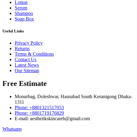
Lotion
Serum
Shampoo
Soap Box
Useful Links
Privacy Policy
Returns
Terms & Conditions
Contact Us
Latest News
Our Sitemap
Free Estimate
Monurbag, Doleshwar, Hasnabad South Keranigong Dhaka-
1311
Phone: +8801321517053
Phone: +8801719176829
E-mail: aesthetikskincareb@gmail.com
Whatsapp