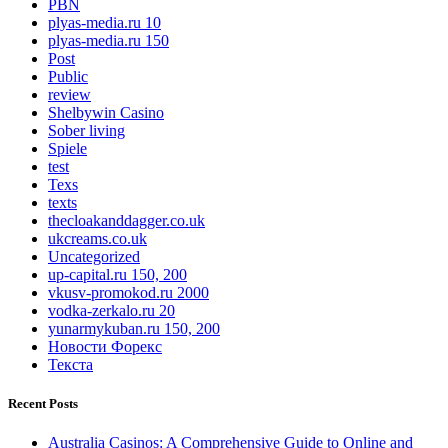
PBN
plyas-media.ru 10
plyas-media.ru 150
Post
Public
review
Shelbywin Casino
Sober living
Spiele
test
Texs
texts
thecloakanddagger.co.uk
ukcreams.co.uk
Uncategorized
up-capital.ru 150, 200
vkusv-promokod.ru 2000
vodka-zerkalo.ru 20
yunarmykuban.ru 150, 200
Новости Форекс
Текста
Recent Posts
Australia Casinos: A Comprehensive Guide to Online and