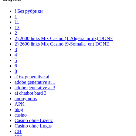
! Без рубрики
1
11
13
2
2) 2600 links Mix Casino (1-Algeria_ar-dz) DONE
2) 2600 links Mix Casino (9-Somalia_en) DONE
3
4
5
6
8
a16z generative ai
adobe generative ai 1
adobe generative ai 3
ai chatbot bard 3
anonymous
APK
blog
casino
Casino ohne Lizenz
Casino ohne Lugas
CH