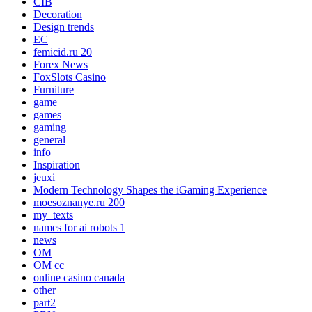
CIB
Decoration
Design trends
EC
femicid.ru 20
Forex News
FoxSlots Casino
Furniture
game
games
gaming
general
info
Inspiration
jeuxi
Modern Technology Shapes the iGaming Experience
moesoznanye.ru 200
my_texts
names for ai robots 1
news
OM
OM cc
online casino canada
other
part2