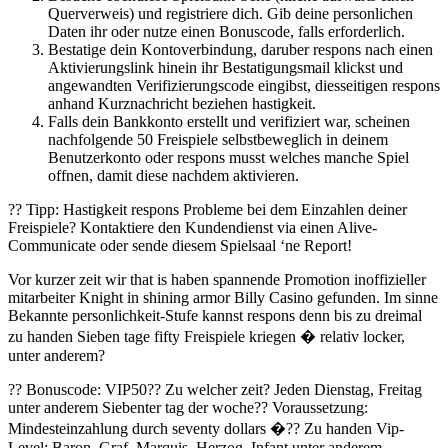
Querverweis) und registriere dich. Gib deine personlichen
Daten ihr oder nutze einen Bonuscode, falls erforderlich.
Bestatige dein Kontoverbindung, daruber respons nach einen
Aktivierungslink hinein ihr Bestatigungsmail klickst und
angewandten Verifizierungscode eingibst, diesseitigen respons
anhand Kurznachricht beziehen hastigkeit.
Falls dein Bankkonto erstellt und verifiziert war, scheinen
nachfolgende 50 Freispiele selbstbeweglich in deinem
Benutzerkonto oder respons musst welches manche Spiel
offnen, damit diese nachdem aktivieren.
?? Tipp: Hastigkeit respons Probleme bei dem Einzahlen deiner
Freispiele? Kontaktiere den Kundendienst via einen Alive-
Communicate oder sende diesem Spielsaal ‘ne Report!
Vor kurzer zeit wir that is haben spannende Promotion inoffizieller
mitarbeiter Knight in shining armor Billy Casino gefunden. Im sinne
Bekannte personlichkeit-Stufe kannst respons denn bis zu dreimal
zu handen Sieben tage fifty Freispiele kriegen � relativ locker,
unter anderem?
?? Bonuscode: VIP50?? Zu welcher zeit? Jeden Dienstag, Freitag
unter anderem Siebenter tag der woche?? Voraussetzung:
Mindesteinzahlung durch seventy dollars �?? Zu handen Vip-
Level: Baron, Graf, Marquis, Herzog, Infant unter anderem