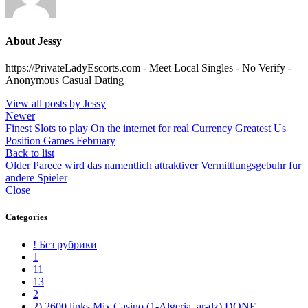
About Jessy
https://PrivateLadyEscorts.com - Meet Local Singles - No Verify -
Anonymous Casual Dating
View all posts by Jessy
Newer
Finest Slots to play On the internet for real Currency Greatest Us
Position Games February
Back to list
Older
Parece wird das namentlich attraktiver Vermittlungsgebuhr fur
andere Spieler
Close
Categories
! Без рубрики
1
11
13
2
2) 2600 links Mix Casino (1-Algeria_ar-dz) DONE