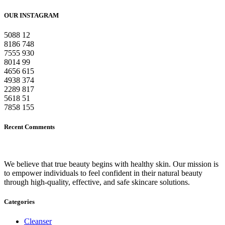
OUR INSTAGRAM
5088
12
8186
748
7555
930
8014
99
4656
615
4938
374
2289
817
5618
51
7858
155
Recent Comments
We believe that true beauty begins with healthy skin. Our mission is
to empower individuals to feel confident in their natural beauty
through high-quality, effective, and safe skincare solutions.
Categories
Cleanser