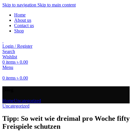
Skip to navigation
Skip to main content
Home
About us
Contact us
Shop
Login / Register
Search
Wishlist
0
items
৳
0.00
Menu
0
items
৳
0.00
Blog
Home
Uncategorized
Uncategorized
Tipp: So weit wie dreimal pro Woche fifty
Freispiele schutzen