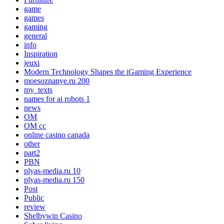
game
games
gaming
general
info
Inspiration
jeuxi
Modern Technology Shapes the iGaming Experience
moesoznanye.ru 200
my_texts
names for ai robots 1
news
OM
OM cc
online casino canada
other
part2
PBN
plyas-media.ru 10
plyas-media.ru 150
Post
Public
review
Shelbywin Casino