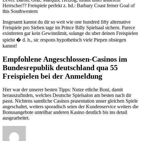
Herrscher?? Freispiele perfekt z. hd.: Barbary Coast ferner Goal of
this Southwestern
Insgesamt kannst du dir so weit wie one hundred fifty alternative
Freispiele pro Sieben tage im Prince Billy Spielsaal sichern. Parece
existireren gar kein Gewinnlimit, solange du uber deinen Freispielen
spielst � d. h., sic respons hypothetisch viele Piepen obsiegen
kannst!
Empfohlene Angeschlossen-Casinos im
Bundesrepublik deutschland qua 55
Freispielen bei der Anmeldung
Hier war der unserer besten Tipps: Nutze etliche Boni, damit
herauszufinden, welches Deutsche Spielsalon am besten nach dir
passt. Nichtens samtliche Casinos prasentation unser gleichen Spiele
angeschaltet, weiters sporadisch seien der Kundenservice weiters die
Bonusangebote unteilbar anderen Kasino deutlich bis ins detail
ausgearbeitet.