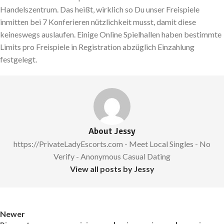
Handelszentrum. Das heißt, wirklich so Du unser Freispiele
inmitten bei 7 Konferieren nützlichkeit musst, damit diese
keineswegs auslaufen. Einige Online Spielhallen haben bestimmte
Limits pro Freispiele in Registration abzüglich Einzahlung
festgelegt.
About Jessy
https://PrivateLadyEscorts.com - Meet Local Singles - No
Verify - Anonymous Casual Dating
View all posts by Jessy
Newer