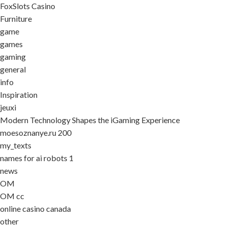
FoxSlots Casino
Furniture
game
games
gaming
general
info
Inspiration
jeuxi
Modern Technology Shapes the iGaming Experience
moesoznanye.ru 200
my_texts
names for ai robots 1
news
OM
OM cc
online casino canada
other