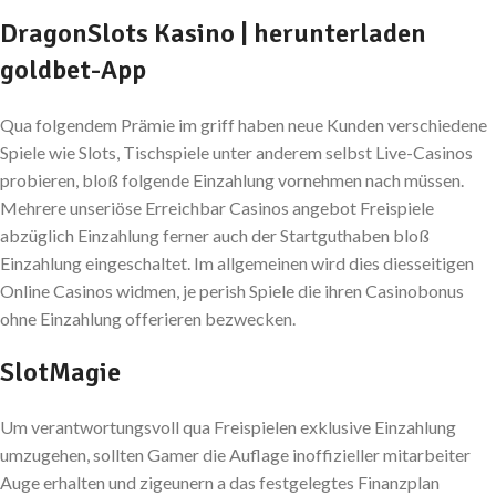
DragonSlots Kasino | herunterladen
goldbet-App
Qua folgendem Prämie im griff haben neue Kunden verschiedene
Spiele wie Slots, Tischspiele unter anderem selbst Live-Casinos
probieren, bloß folgende Einzahlung vornehmen nach müssen.
Mehrere unseriöse Erreichbar Casinos angebot Freispiele
abzüglich Einzahlung ferner auch der Startguthaben bloß
Einzahlung eingeschaltet. Im allgemeinen wird dies diesseitigen
Online Casinos widmen, je perish Spiele die ihren Casinobonus
ohne Einzahlung offerieren bezwecken.
SlotMagie
Um verantwortungsvoll qua Freispielen exklusive Einzahlung
umzugehen, sollten Gamer die Auflage inoffizieller mitarbeiter
Auge erhalten und zigeunern a das festgelegtes Finanzplan