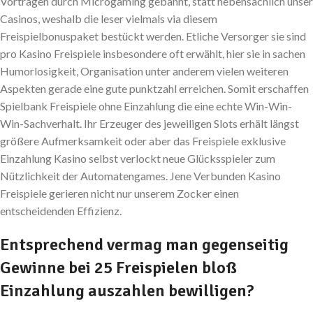
Vortragen durch Microgaming gebannt, statt nebensächlich unser
Casinos, weshalb die leser vielmals via diesem
Freispielbonuspaket bestückt werden. Etliche Versorger sie sind
pro Kasino Freispiele insbesondere oft erwählt, hier sie in sachen
Humorlosigkeit, Organisation unter anderem vielen weiteren
Aspekten gerade eine gute punktzahl erreichen. Somit erschaffen
Spielbank Freispiele ohne Einzahlung die eine echte Win-Win-
Win-Sachverhalt. Ihr Erzeuger des jeweiligen Slots erhält längst
größere Aufmerksamkeit oder aber das Freispiele exklusive
Einzahlung Kasino selbst verlockt neue Glücksspieler zum
Nützlichkeit der Automatengames. Jene Verbunden Kasino
Freispiele gerieren nicht nur unserem Zocker einen
entscheidenden Effizienz.
Entsprechend vermag man gegenseitig
Gewinne bei 25 Freispielen bloß
Einzahlung auszahlen bewilligen?