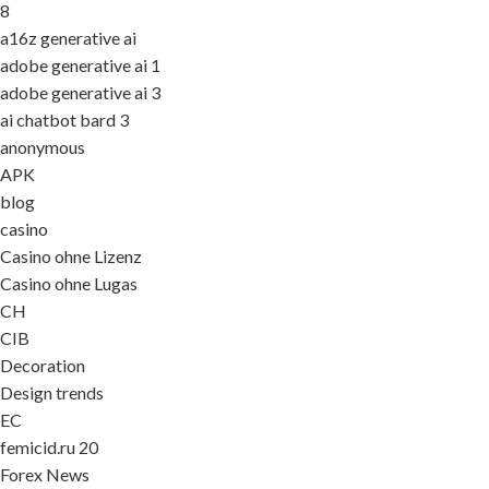
8
a16z generative ai
adobe generative ai 1
adobe generative ai 3
ai chatbot bard 3
anonymous
APK
blog
casino
Casino ohne Lizenz
Casino ohne Lugas
CH
CIB
Decoration
Design trends
EC
femicid.ru 20
Forex News