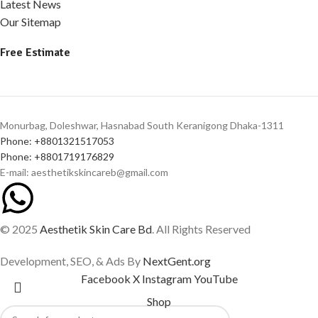
Latest News
Our Sitemap
Free Estimate
Monurbag, Doleshwar, Hasnabad South Keranigong Dhaka-1311
Phone: +8801321517053
Phone: +8801719176829
E-mail: aesthetikskincareb@gmail.com
© 2025
Aesthetik Skin Care Bd
. All Rights Reserved
Development, SEO, & Ads By
NextGent.org
Facebook
X
Instagram
YouTube
Shop