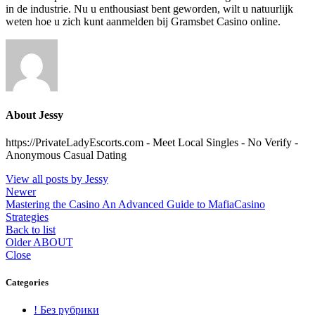
in de industrie. Nu u enthousiast bent geworden, wilt u natuurlijk
weten hoe u zich kunt aanmelden bij Gramsbet Casino online.
About Jessy
https://PrivateLadyEscorts.com - Meet Local Singles - No Verify -
Anonymous Casual Dating
View all posts by Jessy
Newer
Mastering the Casino An Advanced Guide to MafiaCasino
Strategies
Back to list
Older
ABOUT
Close
Categories
! Без рубрики