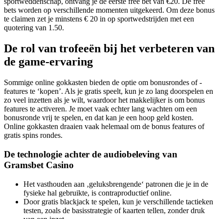
sportweddenschap, ontvang je de eerste free bet van €20. De free
bets worden op verschillende momenten uitgekeerd. Om deze bonus
te claimen zet je minstens € 20 in op sportwedstrijden met een
quotering van 1.50.
De rol van trofeeën bij het verbeteren van
de game-ervaring
Sommige online gokkasten bieden de optie om bonusrondes of -
features te ‘kopen’. Als je gratis speelt, kun je zo lang doorspelen en
zo veel inzetten als je wilt, waardoor het makkelijker is om bonus
features te activeren. Je moet vaak echter lang wachten om een
bonusronde vrij te spelen, en dat kan je een hoop geld kosten.
Online gokkasten draaien vaak helemaal om de bonus features of
gratis spins rondes.
De technologie achter de audiobeleving van
Gramsbet Casino
Het vasthouden aan ‚geluksbrengende‘ patronen die je in de
fysieke hal gebruikte, is contraproductief online.
Door gratis blackjack te spelen, kun je verschillende tactieken
testen, zoals de basisstrategie of kaarten tellen, zonder druk