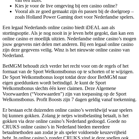
van een inzet.
Kies je voor de live omgeving bij een casino online?
Vooral als ze goed gemaakt zijn én passen bij de doelgroep –
zoals Holland Power Gaming doet voor Nederlandse spelers.
Een legaal Nederlands online casino biedt iDEAL aan als
stortingsoptie. Als je nog nooit in je leven hebt gegokt, dan kan een
online casino er moeilijk uitzien. Nederlandse online casino’s mogen
jouw gegevens niet delen met anderen. Bij een legaal online casino
zijn deze gegevens veilig. Winz is het nieuwste online casino van
Nederland.
BetMGM behoudt zich verder het recht voor om de regels of het
formaat van de Sport Welkomstbonus op te schorten of te wijzigen.
De Sport Welkomstbonus loopt totdat deze door BetMGM naar
eigen goeddunken wordt beëindigd. Je kunt de Sport
Welkomstbonus slechts één keer claimen. Deze Algemene
Voorwaarden (“Voorwaarden”) zijn van toepassing op de Sport
Welkomstbonus. Profit Boosts zijn 7 dagen geldig vanaf toekenning.
Er bestaan echt duizenden online casino’s wereldwijd waar spelers
bij kunnen gokken. Zolang je netjes winstbelasting betaalt, is het
gokken via deze online casino’s Nederland gedoogd. Goede no
CRUKS online casino’s in Nederland bieden meerdere
betaalmethoden aan zodat je als speler voldoende keuzevrijheid
hebt. In online casino’s zonder CRUKS vind je deze spellen ook,