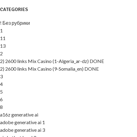
CATEGORIES
! Без рубрики
1
11
13
2
2) 2600 links Mix Casino (1-Algeria_ar-dz) DONE
2) 2600 links Mix Casino (9-Somalia_en) DONE
3
4
5
6
8
a16z generative ai
adobe generative ai 1
adobe generative ai 3