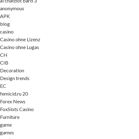
ai chatbot bard 3
anonymous
APK
blog
casino
Casino ohne Lizenz
Casino ohne Lugas
CH
CIB
Decoration
Design trends
EC
femicid.ru 20
Forex News
FoxSlots Casino
Furniture
game
games