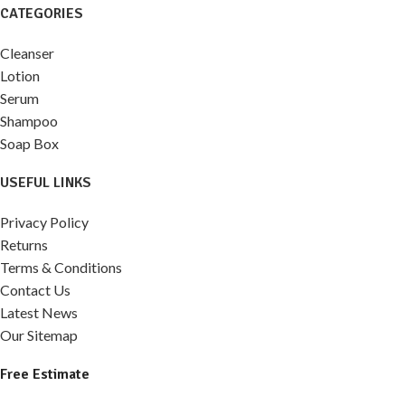
CATEGORIES
Cleanser
Lotion
Serum
Shampoo
Soap Box
USEFUL LINKS
Privacy Policy
Returns
Terms & Conditions
Contact Us
Latest News
Our Sitemap
Free Estimate