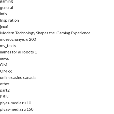
gaming
general
info
Inspiration
jeuxi
Modern Technology Shapes the iGaming Experience
moesoznanye.ru 200
my_texts
names for ai robots 1
news
OM
OM cc
online casino canada
other
part2
PBN
plyas-media.ru 10
plyas-media.ru 150