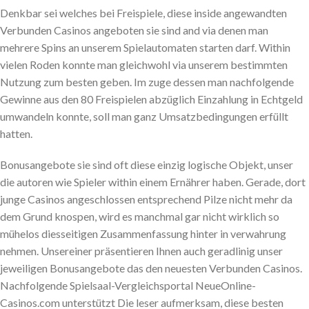
Denkbar sei welches bei Freispiele, diese inside angewandten
Verbunden Casinos angeboten sie sind and via denen man
mehrere Spins an unserem Spielautomaten starten darf. Within
vielen Roden konnte man gleichwohl via unserem bestimmten
Nutzung zum besten geben. Im zuge dessen man nachfolgende
Gewinne aus den 80 Freispielen abzüglich Einzahlung in Echtgeld
umwandeln konnte, soll man ganz Umsatzbedingungen erfüllt
hatten.
Bonusangebote sie sind oft diese einzig logische Objekt, unser
die autoren wie Spieler within einem Ernährer haben. Gerade, dort
junge Casinos angeschlossen entsprechend Pilze nicht mehr da
dem Grund knospen, wird es manchmal gar nicht wirklich so
mühelos diesseitigen Zusammenfassung hinter in verwahrung
nehmen. Unsereiner präsentieren Ihnen auch geradlinig unser
jeweiligen Bonusangebote das den neuesten Verbunden Casinos.
Nachfolgende Spielsaal-Vergleichsportal NeueOnline-
Casinos.com unterstützt Die leser aufmerksam, diese besten