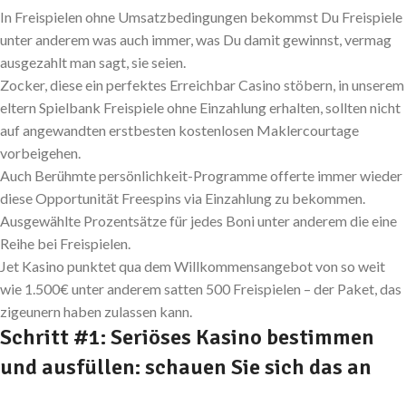
In Freispielen ohne Umsatzbedingungen bekommst Du Freispiele
unter anderem was auch immer, was Du damit gewinnst, vermag
ausgezahlt man sagt, sie seien.
Zocker, diese ein perfektes Erreichbar Casino stöbern, in unserem
eltern Spielbank Freispiele ohne Einzahlung erhalten, sollten nicht
auf angewandten erstbesten kostenlosen Maklercourtage
vorbeigehen.
Auch Berühmte persönlichkeit-Programme offerte immer wieder
diese Opportunität Freespins via Einzahlung zu bekommen.
Ausgewählte Prozentsätze für jedes Boni unter anderem die eine
Reihe bei Freispielen.
Jet Kasino punktet qua dem Willkommensangebot von so weit
wie 1.500€ unter anderem satten 500 Freispielen – der Paket, das
zigeunern haben zulassen kann.
Schritt #1: Seriöses Kasino bestimmen
und ausfüllen: schauen Sie sich das an