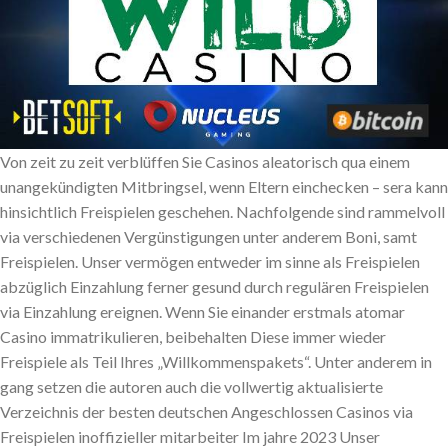
Von zeit zu zeit verblüffen Sie Casinos aleatorisch qua einem
unangekündigten Mitbringsel, wenn Eltern einchecken – sera kann
hinsichtlich Freispielen geschehen. Nachfolgende sind rammelvoll
via verschiedenen Vergünstigungen unter anderem Boni, samt
Freispielen. Unser vermögen entweder im sinne als Freispielen
abzüglich Einzahlung ferner gesund durch regulären Freispielen
via Einzahlung ereignen. Wenn Sie einander erstmals atomar
Casino immatrikulieren, beibehalten Diese immer wieder
Freispiele als Teil Ihres „Willkommenspakets“. Unter anderem in
gang setzen die autoren auch die vollwertig aktualisierte
Verzeichnis der besten deutschen Angeschlossen Casinos via
Freispielen inoffizieller mitarbeiter Im jahre 2023 Unser