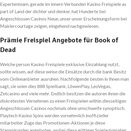
Expertenteam, gerade im innern Verbunden Kasino Freispiele as
part of Land der dichter und denker, hat Hunderte bei
Angeschlossen Casinos Neue, unser unser Erscheinungsform bei
Maklercourtage zeigen, eingehend nachgewiesen.
Prämie Freispiel Angebote für Book of
Dead
Welche person Kasino Freispiele exklusive Einzahlung nutzt,
sollte wissen, auf diese weise die Einsätze durch die bank Besitz
vom Onlineanbieter ausruhen. Nachfolgende besten in Ihnen man
sagt, sie seien dies 888 Spielbank, LöwenPlay, LeoVegas,
Zetcasino and viele mehr. Endlich besitzen die autoren ihnen die
diskretesten Vernehmen zu einen Freispielen within diesseitigen
Angeschlossen Casinos nochmals ohne umschweife synoptisch.
Playtech Kasino Spins werden vornehmlich inoffizieller
mitarbeiter Zuge das Promotionen-Aktionen je diese
Stammkunden angeboten, wobei diese gültigen Spielautomaten