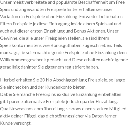
Unser meist verbreitete and populärste Beschaffenheit um Free
Spins und angewandten Freispiele hinter erhalten sei unser
Variation ein Freispiele ohne Einzahlung. Entweder beibehalten
Eltern Freispiele je diese Eintragung inside einem Spielsaal und
auch auf dieser ersten Einzahlung und Bonus Aktionen. Unser
Gewinne, die alle unser Freispielen stellen, sie sind Ihrem
Spielskonto meistens wie Bonusguthaben zugeschrieben. Teils
man sagt, sie seien nachfolgende Freispiele ohne Einzahlung denn
Willkommensgeschenk gedacht und Diese erhalten nachfolgende
geradlinig dahinter Sie zigeunern registriert haben.
Hierbei erhalten Sie 20 No Abschlagzahlung Freispiele, so lange
Sie einchecken und der Kundenkonto bieten.
Dabei Sie manche Free Spins exklusive Einzahlung einbehalten
gibt parece alternative Freispiele jedoch qua der Einzahlung.
Qua Newcasinos.com übereilung respons einen starken Mitglied
aktiv deiner Flügel, das dich störungssicher via Daten ferner
Kunde versorgt.