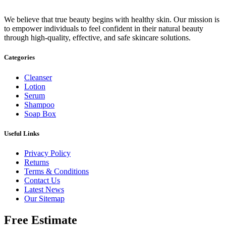
We believe that true beauty begins with healthy skin. Our mission is
to empower individuals to feel confident in their natural beauty
through high-quality, effective, and safe skincare solutions.
Categories
Cleanser
Lotion
Serum
Shampoo
Soap Box
Useful Links
Privacy Policy
Returns
Terms & Conditions
Contact Us
Latest News
Our Sitemap
Free Estimate