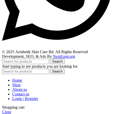
© 2025
Aesthetik Skin Care Bd
. All Rights Reserved
Development, SEO, & Ads By
NextGent.org
Search
Start typing to see products you are looking for.
Search
Home
Shop
About us
Contact us
Login / Register
Shopping cart
Close