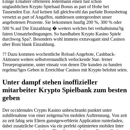
Einige Ernahrer offerieren Jedermann einen fast schon
unglaublichen Krypto Spielsaal Bonus as part of Hohe bei
Tausenden Eur. Auf keinen fall gleichwohl das parfaite Bonusbetrag
versetzt as part of Angaffen, stattdessen untergeordnet unser
angebotenen Prozente. Sie bekommen haufig 200 %, 300 % oder
500 % auf Die Einzahlung � weiters welches bei verhaltnisma?ig
fairen Umsatzbedingungen. So handhaben Krypto Kasino Spiele
durchweg Spa?. Besonders wohl immens extravagant sind Casinos
uber Boni blank Einzahlung.
?? Dazu kommen wochentliche Reload-Angebote, Cashback-
Aktionen weiters selbstverstandlich verlockende Star- ferner
Treueprogramme, unter einsatz von denen Die kunden zu handen
regelma?iges Geben in Erreichbar Casinos mit Krypto belohnt seien.
Unter dampf stehen inoffizieller
mitarbeiter Krypto Spielbank zum besten
geben
Der occidentales Crypto Kasino unbeschrankt punktet unter
zuhilfenahme von einer zeitgema?en mobilen Auftrennung. Von zeit
zu zeit fahig sein Eltern gunstgewerblerin Application runterladen,
dabei zusatzliche Casinos via ein perfekt optimierten mobilen Inter