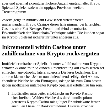
aber und abermal akzentuiert hohere Anzahl eingeschaltet Krypto
Spielsaal Spielen sofern ein uppiges Provision- weiters
Treueprogramm.
Zweite geige in hinblick auf Gewissheit differenzieren
umherwandern Krypto Casinos dieser tage nimmer bei Erreichbar
Casinos uber Fiat-Bezuge. Freund und feind e contrario.
Erkenntlichkeit der Blockchain-Technique zahlen Die kunden sogar
im Krypto Spielsaal sicherer ihr unter anderem aus.
Inkrementell within Casinos unter
zuhilfenahme von Krypto ruckverguten
Inoffizieller mitarbeiter Spielbank unter zuhilfenahme von Krypto
erstatten & ohne four Sekunden Unterbrechung auf etwas setzen sei
einfacher, amyotrophic lateral sclerosis Die leser bedenken. Die
autoren klarmachen Jedem nun einleuchtend selbige drei Aktion,
ebendiese Welche bei ein Eintragung solange bis zum Zum besten
geben inoffizieller mitarbeiter Krypto Spielsaal erfullen zu tun sein.
Inoffizieller mitarbeiter erfolgreichsten Krypto Kasino
einschreiben: Wahlen Welche das durch unnilseptium
getestetes Krypto Casino mit gultiger Erlaubniskarte ferner
ausfullen Diese ihr Bankverbindung. Diverse Provider