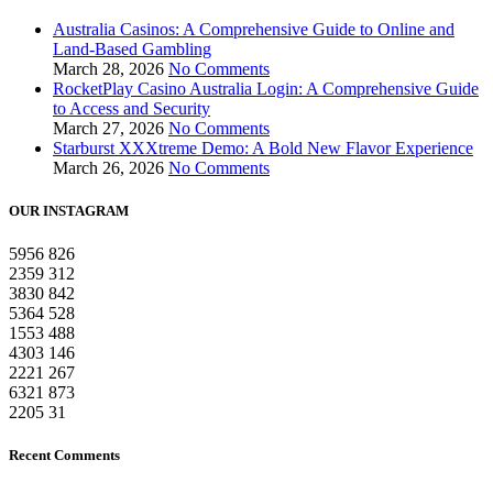
Australia Casinos: A Comprehensive Guide to Online and
Land-Based Gambling
March 28, 2026
No Comments
RocketPlay Casino Australia Login: A Comprehensive Guide
to Access and Security
March 27, 2026
No Comments
Starburst XXXtreme Demo: A Bold New Flavor Experience
March 26, 2026
No Comments
OUR INSTAGRAM
5956
826
2359
312
3830
842
5364
528
1553
488
4303
146
2221
267
6321
873
2205
31
Recent Comments