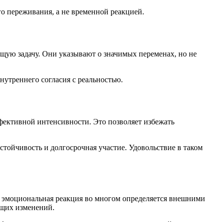
о переживания, а не временной реакцией.
ую задачу. Они указывают о значимых переменах, но не
нутреннего согласия с реальностью.
фективной интенсивности. Это позволяет избежать
тойчивость и долгосрочная участие. Удовольствие в таком
х эмоциональная реакция во многом определяется внешними
ящих изменений.