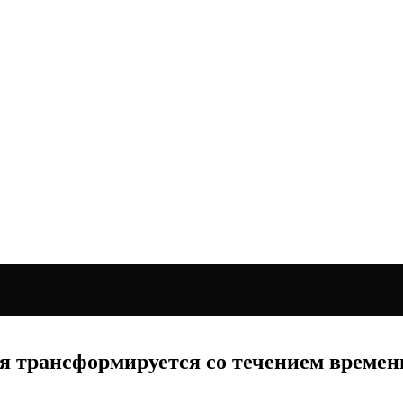
я трансформируется со течением времен