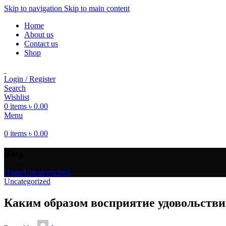
Skip to navigation
Skip to main content
Home
About us
Contact us
Shop
Login / Register
Search
Wishlist
0
items
৳
0.00
Menu
0
items
৳
0.00
Blog
Home
Uncategorized
Uncategorized
Каким образом восприятие удовольстви