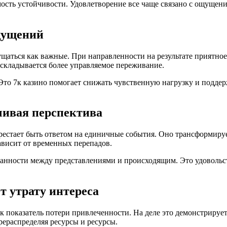
ость устойчивости. Удовлетворение все чаще связано с ощущен
щущений
щаться как важные. При направленности на результате приятно
складывается более управляемое переживание.
то 7к казино помогает снижать чувственную нагрузку и поддер
чивая перспектива
естает быть ответом на единичные события. Оно трансформирует
зависит от временных перепадов.
ованности между представлениями и происходящим. Это удовольс
т утрату интереса
 показатель потери привлеченности. На деле это демонстрирует
рераспределяя ресурсы и ресурсы.