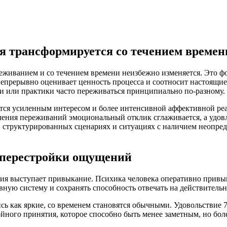
я трансформируется со течением времен
иванием и со течением времени неизбежно изменяется. Это фо
епрерывно оценивает ценность процесса и соотносит настоящие
ни или практики часто переживаться принципиально по-разному.
я усиленным интересом и более интенсивной аффективной реакц
пления переживаний эмоциональный отклик сглаживается, а удо
 структурированных сценариях и ситуациях с наличием неопред
 перестройки ощущений
я выступает привыкание. Психика человека оперативно привык
рвную систему и сохранять способность отвечать на действитель
ь как яркие, со временем становятся обычными. Удовольствие 7к
йного принятия, которое способно быть менее заметным, но бо