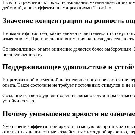
Вместо стремления к ярких переживаний увеличивается значим
действий, а не с аффективными реакциями 7k casino.
Значение концентрации на ровность о
Внимание формирует, какие элементы деятельности станут ощу
изменчивым. При изменении внимания на последовательность 
Со накоплением опыта внимание делается более выборочным. Э
неопределенности.
Поддерживающее удовольствие и устой
В протяженной временной перспективе приятное состояние пер
опыта. Такое состояние не требует постоянных стимулов и не 
Создание базового удовлетворения связано с чувством соглас
устойчивостью.
Почему уменьшение яркости не означае
Уменьшение аффективной яркости зачастую воспринимается как
откликаться на известные воздействия с исходной яркостью, пе