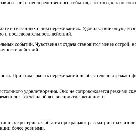
ависит не от непосредственного события, а от того, как он соо
ьтате и связанных с ним переживаниях. Удовольствие ощущается 
no и последовательность действий.
ельных событий. Чувственная отдача становится менее острой, 
гичности действий.
ности. При этом яркость переживаний не обязательно отражает
стоянного удовлетворения. Оно не сопровождается резкими ска
временное эффект на общее восприятие активности.
ективных критериев. События прекращают рассматриваться изол
акции более ровными.