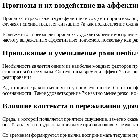
Прогнозы и их воздействие на аффект
Прогнозы играют значимую функцию в создании приятных ощущ
случаях психика трактует ситуацию 7к как подкрепление ожида
Если же итог превышает прогнозы, удовлетворение воспринима
частоту выраженных аффективных подъемов, поскольку как раз
Привыкание и уменьшение роли необы
Необычность является одним из наиболее мощных факторов при
становится более ярким. Со течением времени эффект 7k casin
реагирования.
Адаптация не равнозначно утрату привлеченности. Оно трансф
осознанности. Такое удовлетворение 7к казино менее резко, но
Влияние контекста в переживании удов
Среда, в которой появляется приятное ощущение, заметно ска
ослаблять чувство удовольствия даже при одинаковых результат
Со временем формируется привычка воспринимать текущие пере