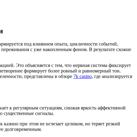
и
рмируется под влиянием опыта, цикличности событий,
 переживания с уже накопленным фоном. В результате схожие
ией. Это объясняется с тем, что нервная система фиксирует
влетворение формирует более ровный и равномерный тон.
еленности, представлены в обзоре
7k casino
, где анализируется
ает к регулярным ситуациям, снижая яркость аффективной
но существенные сигналы.
 казино при этом не исчезает целиком, но теряет резкий
лее долговременным.