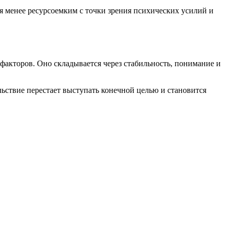
я менее ресурсоемким с точки зрения психических усилий и
факторов. Оно складывается через стабильность, понимание и
ьствие перестает выступать конечной целью и становится