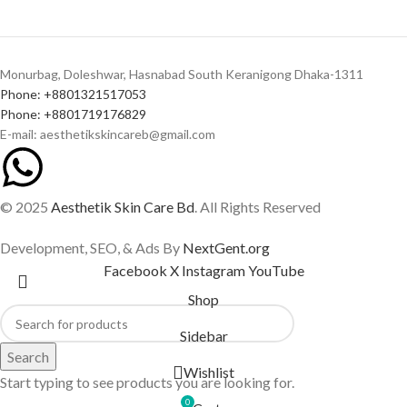
Monurbag, Doleshwar, Hasnabad South Keranigong Dhaka-1311
Phone: +8801321517053
Phone: +8801719176829
E-mail: aesthetikskincareb@gmail.com
© 2025
Aesthetik Skin Care Bd
. All Rights Reserved
Development, SEO, & Ads By
NextGent.org
Facebook
X
Instagram
YouTube
Shop
Sidebar
Search
Wishlist
Start typing to see products you are looking for.
0