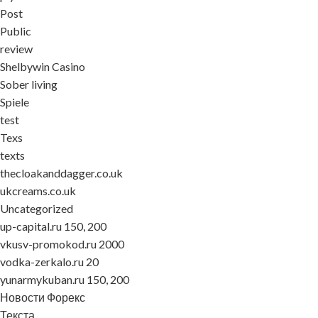
Post
Public
review
Shelbywin Casino
Sober living
Spiele
test
Texs
texts
thecloakanddagger.co.uk
ukcreams.co.uk
Uncategorized
up-capital.ru 150, 200
vkusv-promokod.ru 2000
vodka-zerkalo.ru 20
yunarmykuban.ru 150, 200
Новости Форекс
Текста