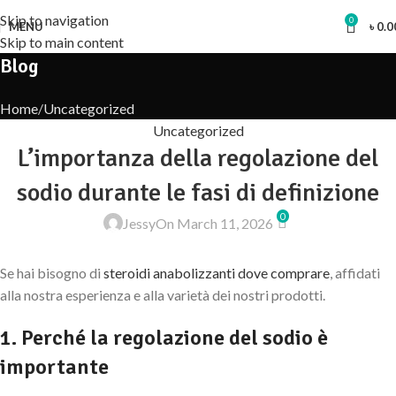
Skip to navigation
0
MENU
৳
0.0
Skip to main content
Blog
Home
Uncategorized
Uncategorized
L’importanza della regolazione del
sodio durante le fasi di definizione
0
Jessy
On March 11, 2026
Se hai bisogno di
steroidi anabolizzanti dove comprare
, affidati
alla nostra esperienza e alla varietà dei nostri prodotti.
1. Perché la regolazione del sodio è
importante