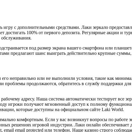
ть игру с дополнительными средствами. Лаки зеркало предоста
 достигать 100% от первого депозита. Регулярные акции и тур
м обслуживания.
одстраивается под размер экрана вашего смартфона или планшет
тами предлагают шанс выиграть действительно крупные суммы, 
и его неправильно или не выполнили условия, такие как минима
сли проблемы продолжаются, обратитесь в службу поддержки для
ему рабочему адресу. Наша система автоматически тестирует все 
ходу игроки получают мгновенный доступ к полному функционалу
ивации, которые доступны на официальном сайте Laki World.
мально комфортным. Если у вас возникнут вопросы по работе зер
нных решениях игровой индустрии. Лаки онлайн обеспечивает 
, email email protected или телефон. Наше казино строго соблю