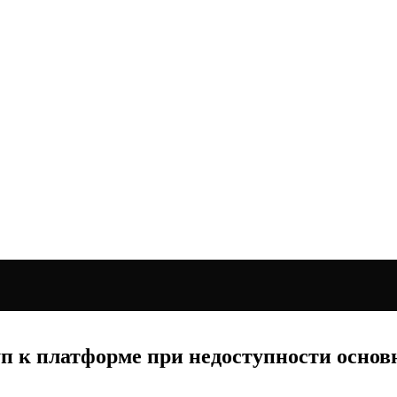
уп к платформе при недоступности основ