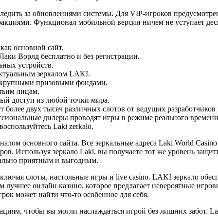
ледить за обновлениями системы. Для VIP-игроков предусмотре
циями. Функционал мобильной версии ничем не уступает дескт
как основной сайт.
Лаки Ворлд бесплатно и без регистрации.
ьных устройств.
актуальным зеркалом LAKI.
 крупными призовыми фондами.
тьим лицам.
ый доступ из любой точки мира.
 более двух тысяч различных слотов от ведущих разработчиков 
ессиональные дилеры проводят игры в режиме реального времени
оспользуйтесь Laki zerkalo.
алом основного сайта. Все зеркальные адреса Laki World Casin
ов. Используя зеркало Laki, вы получаете тот же уровень защит
мально приятным и выгодным.
ючая слоты, настольные игры и live casino. LAKI зеркало обес
ам лучшее онлайн казино, которое предлагает невероятные игро
рок может найти что-то особенное для себя.
циям, чтобы вы могли наслаждаться игрой без лишних забот. Lak