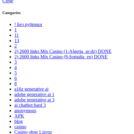
Close
Categories
! Без рубрики
1
11
13
2
2) 2600 links Mix Casino (1-Algeria_ar-dz) DONE
2) 2600 links Mix Casino (9-Somalia_en) DONE
3
4
5
6
8
a16z generative ai
adobe generative ai 1
adobe generative ai 3
ai chatbot bard 3
anonymous
APK
blog
casino
Casino ohne Lizenz