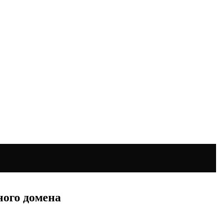
ного домена