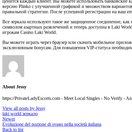
ценится каждый клиент. Вы можете использовать банковские к
версию Plinko с улучшенной графикой и множеством вариантов
правильной стратегии. После успешной регистрации на ваш em
Все зеркала используют такое же защищенное соединение, как ос
символом азартных развлечений и теперь доступна в Laki Worl
игрокам Casino Laki World.
Вы можете играть через браузер или скачать мобильное прилож
эксклюзивным бонусам. Для повышения VIP-статуса необходимо
About Jessy
https://PrivateLadyEscorts.com - Meet Local Singles - No Verify - 
View all posts by Jessy
laki world зеркало
Newer
Evoluzione del nozione di svago nella società italiana
Back to list