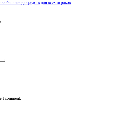
особы вывода средств для всех игроков
*
me I comment.