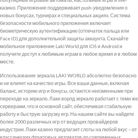
казино. Приложение поддерживает push-уведомления о
новых бонусах, турнирах и специальных акциях. Система
безопасности мобильного приложения включает
биометрическую аутентификацию (отпечаток пальца или
Face ID) для дополнительной защиты аккаунта. Скачайте
мобильное приложение Laki World для iOS и Android и
получите доступ к любимым играм в любое время и в любом
месте.
Использование зеркала LAKI WORLD абсолютно безопасно
и не влияет на качество игры. Все ваши данные, включая
баланс, историю игр и бонусы, остаются неизменными при
переходе на зеркало. Лаки ворлд зеркало работает с теми же
серверами, что и основной сайт, обеспечивая стабильную
работу и быструю загрузку игр. На нашем сайте вы найдете
более 2000 различных игр от ведущих провайдеров
индустрии. Лаки казино предлагает слоты на любой вкус – от
классических фруктовых автоматов до современных