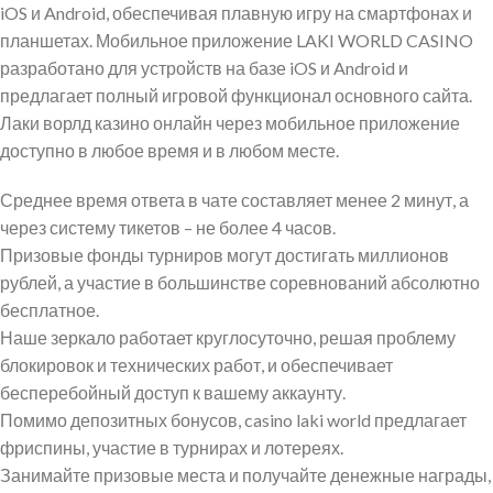
iOS и Android, обеспечивая плавную игру на смартфонах и
планшетах. Мобильное приложение LAKI WORLD CASINO
разработано для устройств на базе iOS и Android и
предлагает полный игровой функционал основного сайта.
Лаки ворлд казино онлайн через мобильное приложение
доступно в любое время и в любом месте.
Среднее время ответа в чате составляет менее 2 минут, а
через систему тикетов – не более 4 часов.
Призовые фонды турниров могут достигать миллионов
рублей, а участие в большинстве соревнований абсолютно
бесплатное.
Наше зеркало работает круглосуточно, решая проблему
блокировок и технических работ, и обеспечивает
бесперебойный доступ к вашему аккаунту.
Помимо депозитных бонусов, casino laki world предлагает
фриспины, участие в турнирах и лотереях.
Занимайте призовые места и получайте денежные награды,