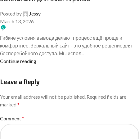
Posted by
Jessy
March 13, 2026
0
Гибкие условия вывода делают процесс ещё проще и
комфортнее. Зеркальный сайт - это удобное решение для
бесперебойного доступа. Мы испол...
Continue reading
Leave a Reply
Your email address will not be published.
Required fields are
marked
*
Comment
*