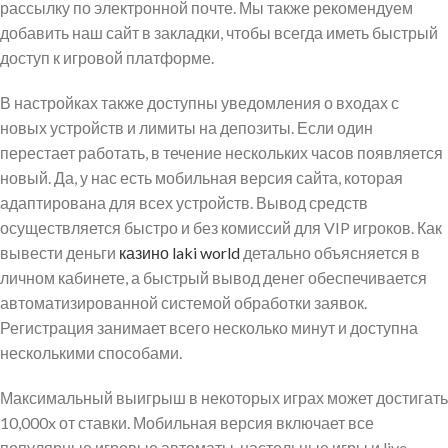
рассылку по электронной почте. Мы также рекомендуем
добавить наш сайт в закладки, чтобы всегда иметь быстрый
доступ к игровой платформе.
В настройках также доступны уведомления о входах с
новых устройств и лимиты на депозиты. Если один
перестает работать, в течение нескольких часов появляется
новый. Да, у нас есть мобильная версия сайта, которая
адаптирована для всех устройств. Вывод средств
осуществляется быстро и без комиссий для VIP игроков. Как
вывести деньги
казино laki world
детально объясняется в
личном кабинете, а быстрый вывод денег обеспечивается
автоматизированной системой обработки заявок.
Регистрация занимает всего несколько минут и доступна
несколькими способами.
Максимальный выигрыш в некоторых играх может достигать
10,000x от ставки. Мобильная версия включает все
популярные игровые автоматы, настольные игры и live-