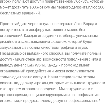
игроки получают доступ к приветственному бонусу, который
может достигать 100% от суммы первого депозита плюс 100
бесплатных вращений.
Просто зайдите через актуальное зеркало Лаки Ворлд и
погрузитесь в атмосферу настоящего казино без
ограничений. Каждая игра удивит гемблера уникальным
дизайном и захватывающим сюжетом, который будет
запускаться с высоким качеством графики и звука.
Независимо от выбранного способа, вы получите полный
доступ к библиотеке игр, возможности пополнения счета и
выводу денег с Laki World. Каждый промокод имеет
ограниченный срок действия и может использоваться
только один раз на аккаунт. Наши специалисты готовы
оказать поддержку игрокам, которые испытывают трудности
с контролем игрового поведения. Мы сотрудничаем с
организациями, специализирующимися на профилактике
игромании, и предоставляем доступ к профессиональной