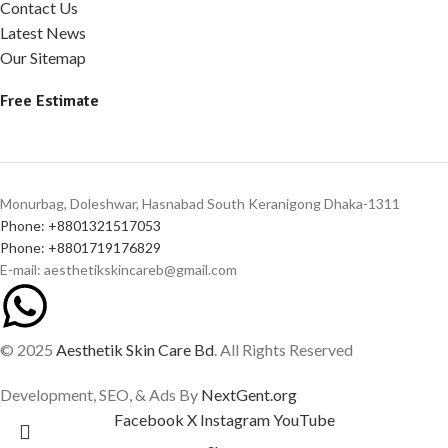
Contact Us
Latest News
Our Sitemap
Free Estimate
Monurbag, Doleshwar, Hasnabad South Keranigong Dhaka-1311
Phone: +8801321517053
Phone: +8801719176829
E-mail: aesthetikskincareb@gmail.com
© 2025
Aesthetik Skin Care Bd
. All Rights Reserved
Development, SEO, & Ads By
NextGent.org
Facebook
X
Instagram
YouTube