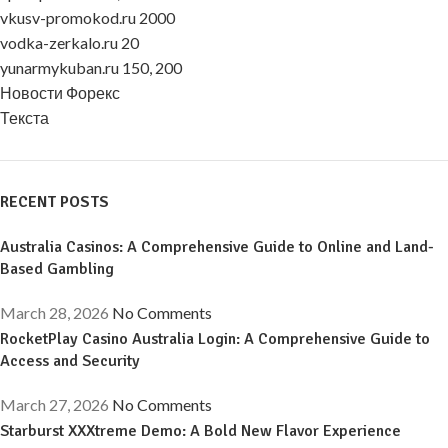
vkusv-promokod.ru 2000
vodka-zerkalo.ru 20
yunarmykuban.ru 150, 200
Новости Форекс
Текста
RECENT POSTS
Australia Casinos: A Comprehensive Guide to Online and Land-
Based Gambling
March 28, 2026
No Comments
RocketPlay Casino Australia Login: A Comprehensive Guide to
Access and Security
March 27, 2026
No Comments
Starburst XXXtreme Demo: A Bold New Flavor Experience