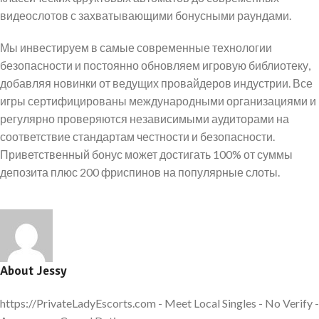
видеослотов с захватывающими бонусными раундами.
Мы инвестируем в самые современные технологии
безопасности и постоянно обновляем игровую библиотеку,
добавляя новинки от ведущих провайдеров индустрии. Все
игры сертифицированы международными организациями и
регулярно проверяются независимыми аудиторами на
соответствие стандартам честности и безопасности.
Приветственный бонус может достигать 100% от суммы
депозита плюс 200 фриспинов на популярные слоты.
About Jessy
https://PrivateLadyEscorts.com - Meet Local Singles - No Verify -