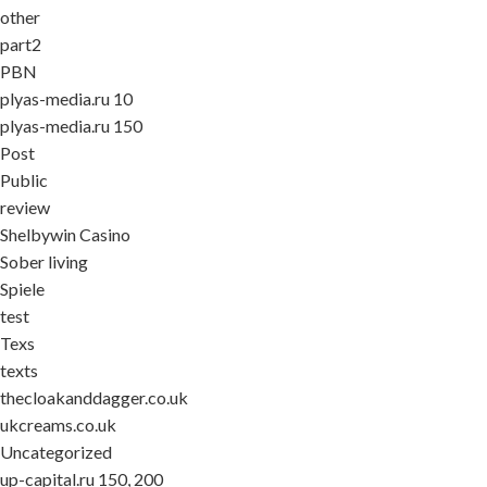
other
part2
PBN
plyas-media.ru 10
plyas-media.ru 150
Post
Public
review
Shelbywin Casino
Sober living
Spiele
test
Texs
texts
thecloakanddagger.co.uk
ukcreams.co.uk
Uncategorized
up-capital.ru 150, 200