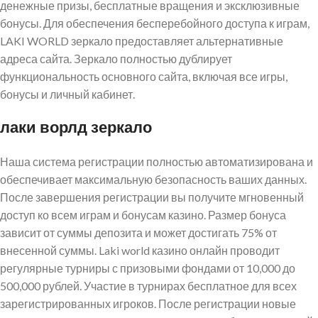
денежные призы, бесплатные вращения и эксклюзивные
бонусы. Для обеспечения бесперебойного доступа к играм,
LAKI WORLD зеркало предоставляет альтернативные
адреса сайта. Зеркало полностью дублирует
функциональность основного сайта, включая все игры,
бонусы и личный кабинет.
лаки ворлд зеркало
Наша система регистрации полностью автоматизирована и
обеспечивает максимальную безопасность ваших данных.
После завершения регистрации вы получите мгновенный
доступ ко всем играм и бонусам казино. Размер бонуса
зависит от суммы депозита и может достигать 75% от
внесенной суммы. Laki world казино онлайн проводит
регулярные турниры с призовыми фондами от 10,000 до
500,000 рублей. Участие в турнирах бесплатное для всех
зарегистрированных игроков. После регистрации новые