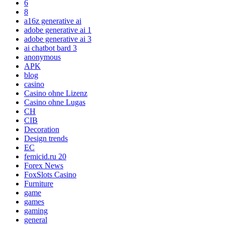
6
8
a16z generative ai
adobe generative ai 1
adobe generative ai 3
ai chatbot bard 3
anonymous
APK
blog
casino
Casino ohne Lizenz
Casino ohne Lugas
CH
CIB
Decoration
Design trends
EC
femicid.ru 20
Forex News
FoxSlots Casino
Furniture
game
games
gaming
general