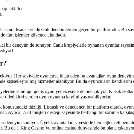
zip teklifler.
r.
sino, lisanslı ve düzenli denetimlerden geçen bir platformdur. Bu saye
inde tüm işlemler güvence altındadır.
al bir deneyim de sunuyor. Canlı krupiyelerle oynanan oyunlar sayesinde
ediyor!
or?
çekiyor. Her seviyede oyuncuya hitap eden bu avantajlar, oyun deneyimini
 kişiselleştirilmiş hizmetler alabiliyor. Bu da oyuncuların kendilerini ö
, üyelerine sunduğu geniş oyun yelpazesiyle de öne çıkıyor. Klasik slotl
ar diledikleri yerden oyun oynama keyfini yaşayabiliyorlar.
ık konusundaki titizliği. Lisanslı ve denetlenen bir platform olarak, oyu
r. Ayrıca, 7/24 müşteri desteği sayesinde herhangi bir sorunla karşılaşt
bir deneyim sunuyor. Üyelik avantajları sayesinde hem eğlenceli hem de 
lar. Bu da 1 King Casino’yu online casino dünyasında ön plana çıkarıyor