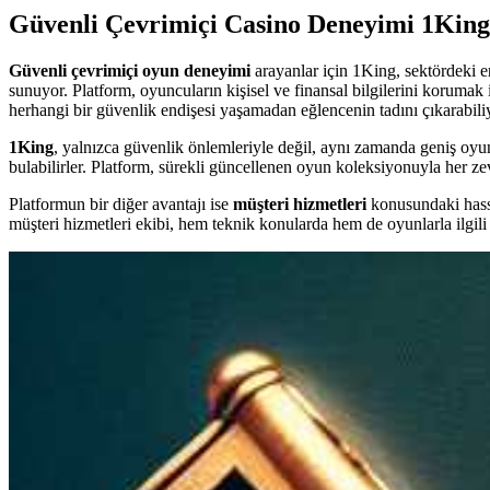
Güvenli Çevrimiçi Casino Deneyimi 1King
Güvenli çevrimiçi oyun deneyimi
arayanlar için 1King, sektördeki en
sunuyor. Platform, oyuncuların kişisel ve finansal bilgilerini korumak
herhangi bir güvenlik endişesi yaşamadan eğlencenin tadını çıkarabili
1King
, yalnızca güvenlik önlemleriyle değil, aynı zamanda geniş oyun
bulabilirler. Platform, sürekli güncellenen oyun koleksiyonuyla her zev
Platformun bir diğer avantajı ise
müşteri hizmetleri
konusundaki hassas
müşteri hizmetleri ekibi, hem teknik konularda hem de oyunlarla ilgili