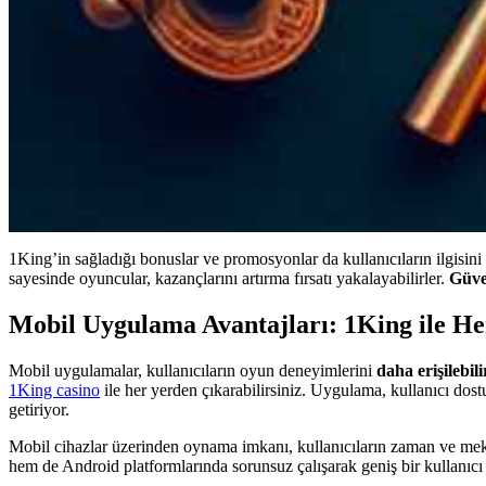
1King’in sağladığı bonuslar ve promosyonlar da kullanıcıların ilgisini
sayesinde oyuncular, kazançlarını artırma fırsatı yakalayabilirler.
Güven
Mobil Uygulama Avantajları: 1King ile H
Mobil uygulamalar, kullanıcıların oyun deneyimlerini
daha erişilebil
1King casino
ile her yerden çıkarabilirsiniz. Uygulama, kullanıcı dos
getiriyor.
Mobil cihazlar üzerinden oynama imkanı, kullanıcıların zaman ve mekan
hem de Android platformlarında sorunsuz çalışarak geniş bir kullanıcı k