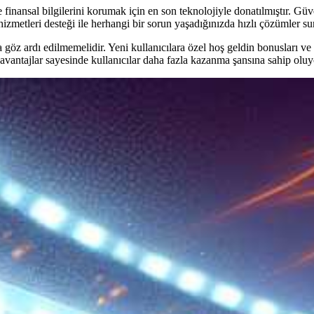
 finansal bilgilerini korumak için en son teknolojiyle donatılmıştır. Gü
i hizmetleri desteği ile herhangi bir sorun yaşadığınızda hızlı çözümler s
z ardı edilmemelidir. Yeni kullanıcılara özel hoş geldin bonusları ve d
antajlar sayesinde kullanıcılar daha fazla kazanma şansına sahip oluyo