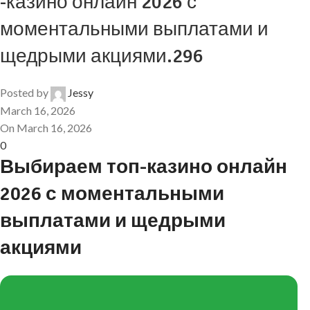
-казино онлайн 2026 с
моментальными выплатами и
щедрыми акциями.296
Posted by
Jessy
March 16, 2026
On March 16, 2026
0
Выбираем топ-казино онлайн
2026 с моментальными
выплатами и щедрыми
акциями