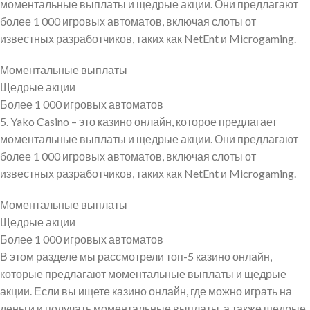
моментальные выплаты и щедрые акции. Они предлагают
более 1 000 игровых автоматов, включая слоты от
известных разработчиков, таких как NetEnt и Microgaming.
Моментальные выплаты
Щедрые акции
Более 1 000 игровых автоматов
5. Yako Casino – это казино онлайн, которое предлагает
моментальные выплаты и щедрые акции. Они предлагают
более 1 000 игровых автоматов, включая слоты от
известных разработчиков, таких как NetEnt и Microgaming.
Моментальные выплаты
Щедрые акции
Более 1 000 игровых автоматов
В этом разделе мы рассмотрели топ-5 казино онлайн,
которые предлагают моментальные выплаты и щедрые
акции. Если вы ищете казино онлайн, где можно играть на
деньги и получать моментальные выплаты, а также щедрые