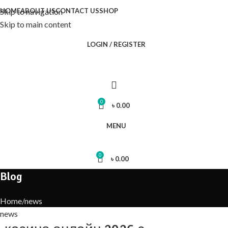
Skip to navigation
HOME
ABOUT US
CONTACT US
SHOP
Skip to main content
LOGIN / REGISTER
0
৳
0.00
MENU
0
৳
0.00
Blog
Home
news
news