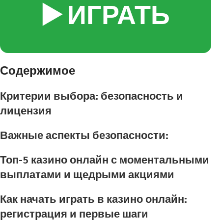
▶️ ИГРАТЬ
Содержимое
Критерии выбора: безопасность и
лицензия
Важные аспекты безопасности:
Топ-5 казино онлайн с моментальными
выплатами и щедрыми акциями
Как начать играть в казино онлайн:
регистрация и первые шаги