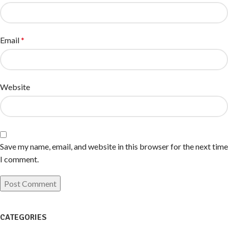
Email
*
Website
Save my name, email, and website in this browser for the next time
I comment.
CATEGORIES