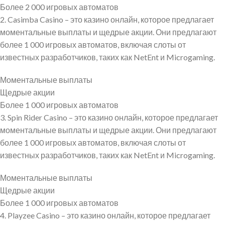
Более 2 000 игровых автоматов
2. Casimba Casino – это казино онлайн, которое предлагает
моментальные выплаты и щедрые акции. Они предлагают
более 1 000 игровых автоматов, включая слоты от
известных разработчиков, таких как NetEnt и Microgaming.
Моментальные выплаты
Щедрые акции
Более 1 000 игровых автоматов
3. Spin Rider Casino – это казино онлайн, которое предлагает
моментальные выплаты и щедрые акции. Они предлагают
более 1 000 игровых автоматов, включая слоты от
известных разработчиков, таких как NetEnt и Microgaming.
Моментальные выплаты
Щедрые акции
Более 1 000 игровых автоматов
4. Playzee Casino – это казино онлайн, которое предлагает