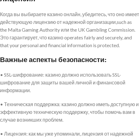
Когда вы выбираете казино онлайн, убедитесь, что оно имеет
действующую лицензию от надежной организации,such as
the Malta Gaming Authority или the UK Gambling Commission.
Это гарантирует, что казино operates fairly and securely, and
that your personal and financial information is protected.
Важные аспекты безопасности:
• SSL-шифрование: казино должно использовать SSL-
шифрование для защиты вашей личной и финансовой
информации.
• Техническая поддержка: казино должно иметь доступную и
эффективную техническую поддержку, чтобы помочь вам в
случае возникших проблем.
• Лицензия: как мы уже упоминали, лицензия от надежной