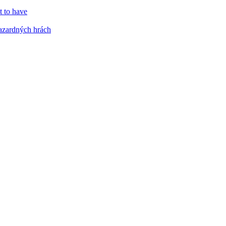
 to have
azardných hrách