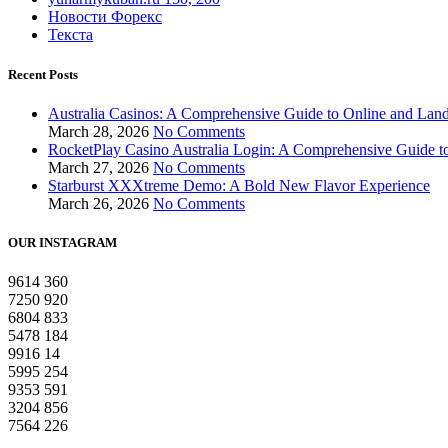
Новости Форекс
Текста
Recent Posts
Australia Casinos: A Comprehensive Guide to Online and La
March 28, 2026
No Comments
RocketPlay Casino Australia Login: A Comprehensive Guide to
March 27, 2026
No Comments
Starburst XXXtreme Demo: A Bold New Flavor Experience
March 26, 2026
No Comments
OUR INSTAGRAM
9614
360
7250
920
6804
833
5478
184
9916
14
5995
254
9353
591
3204
856
7564
226