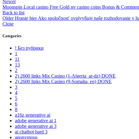
Newer
Moonspin Local casino Free Gold nv casino coins Bonus & Comment
Back to list
Older
Hranie hier Ako spoločnosť ovplyvňuje naše rozhodovanie v h
Close
Categories
! Без рубрики
1
11
13
2
2) 2600 links Mix Casino (1-Algeria_ar-dz) DONE
2) 2600 links Mix Casino (9-Somalia_en) DONE
3
4
5
6
8
a16z generative ai
adobe generative ai 1
adobe generative ai 3
ai chatbot bard 3
anonymous