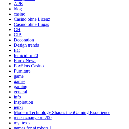
APK
blog
casino
Casino ohne Lizenz
Casino ohne Lugas
CH
CIB
Decoration
Design trends
EC
femicid.ru 20
Forex News
FoxSlots Casino
Furniture
game
games
gaming
general
info
Inspiration
jeuxi
Modern Technology Shapes the iGaming Experience
moesoznanye.ru 200
my_texts
names for ai robots 1