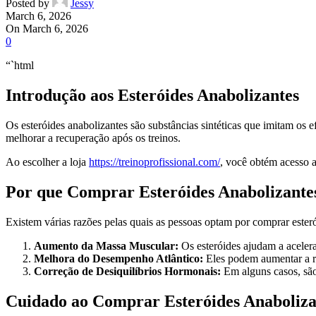
Posted by
Jessy
March 6, 2026
On March 6, 2026
0
“`html
Introdução aos Esteróides Anabolizantes
Os esteróides anabolizantes são substâncias sintéticas que imitam os
melhorar a recuperação após os treinos.
Ao escolher a loja
https://treinoprofissional.com/
, você obtém acesso a
Por que Comprar Esteróides Anabolizante
Existem várias razões pelas quais as pessoas optam por comprar ester
Aumento da Massa Muscular:
Os esteróides ajudam a acelera
Melhora do Desempenho Atlântico:
Eles podem aumentar a res
Correção de Desiquilíbrios Hormonais:
Em alguns casos, são
Cuidado ao Comprar Esteróides Anaboliza