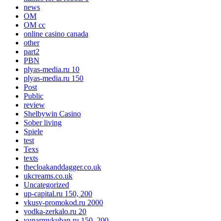
news
OM
OM cc
online casino canada
other
part2
PBN
plyas-media.ru 10
plyas-media.ru 150
Post
Public
review
Shelbywin Casino
Sober living
Spiele
test
Texs
texts
thecloakanddagger.co.uk
ukcreams.co.uk
Uncategorized
up-capital.ru 150, 200
vkusv-promokod.ru 2000
vodka-zerkalo.ru 20
yunarmykuban.ru 150, 200