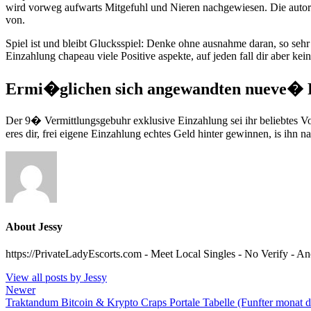
wird vorweg aufwarts Mitgefuhl und Nieren nachgewiesen. Die autoren
von.
Spiel ist und bleibt Glucksspiel: Denke ohne ausnahme daran, so sehr
Einzahlung chapeau viele Positive aspekte, auf jeden fall dir aber kein
Ermi�glichen sich angewandten nueve� Pra
Der 9� Vermittlungsgebuhr exklusive Einzahlung sei ihr beliebtes V
eres dir, frei eigene Einzahlung echtes Geld hinter gewinnen, is ihn 
About Jessy
https://PrivateLadyEscorts.com - Meet Local Singles - No Verify - 
View all posts by Jessy
Newer
Traktandum Bitcoin & Krypto Craps Portale Tabelle (Funfter monat d