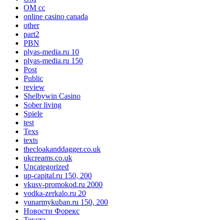
OM cc
online casino canada
other
part2
PBN
plyas-media.ru 10
plyas-media.ru 150
Post
Public
review
Shelbywin Casino
Sober living
Spiele
test
Texs
texts
thecloakanddagger.co.uk
ukcreams.co.uk
Uncategorized
up-capital.ru 150, 200
vkusv-promokod.ru 2000
vodka-zerkalo.ru 20
yunarmykuban.ru 150, 200
Новости Форекс
Текста