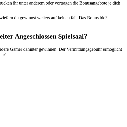
drucken ihr unter anderem oder vortragen die Bonusangebote je dich
nwiefern du gewinnst weiters auf keinen fall. Das Bonus blo?
iter Angeschlossen Spielsaal?
ondere Gamer dahinter gewinnen. Der Vermittlungsgebuhr ermoglicht
ich?