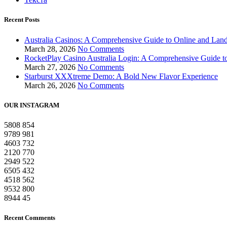
Recent Posts
Australia Casinos: A Comprehensive Guide to Online and La
March 28, 2026
No Comments
RocketPlay Casino Australia Login: A Comprehensive Guide to
March 27, 2026
No Comments
Starburst XXXtreme Demo: A Bold New Flavor Experience
March 26, 2026
No Comments
OUR INSTAGRAM
5808
854
9789
981
4603
732
2120
770
2949
522
6505
432
4518
562
9532
800
8944
45
Recent Comments