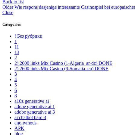
Back to list
Older
Wie respons dasjenige interessante Casinospiel bei europaisch
Close
Categories
! Без рубрики
1
11
13
2
2) 2600 links Mix Casino (1-Algeria_ar-dz) DONE
2) 2600 links Mix Casino (9-Somalia_en) DONE
3
4
5
6
8
a16z generative ai
adobe generative ai 1
adobe generative ai 3
ai chatbot bard 3
anonymous
APK
blog