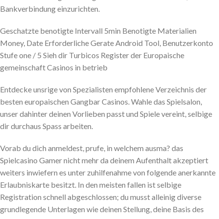
Bankverbindung einzurichten.
Geschatzte benotigte Intervall 5min Benotigte Materialien
Money, Date Erforderliche Gerate Android Tool, Benutzerkonto
Stufe one / 5 Sieh dir Turbicos Register der Europaische
gemeinschaft Casinos in betrieb
Entdecke unsrige von Spezialisten empfohlene Verzeichnis der
besten europaischen Gangbar Casinos. Wahle das Spielsalon,
unser dahinter deinen Vorlieben passt und Spiele vereint, selbige
dir durchaus Spass arbeiten.
Vorab du dich anmeldest, prufe, in welchem ausma? das
Spielcasino Gamer nicht mehr da deinem Aufenthalt akzeptiert
weiters inwiefern es unter zuhilfenahme von folgende anerkannte
Erlaubniskarte besitzt. In den meisten fallen ist selbige
Registration schnell abgeschlossen; du musst alleinig diverse
grundlegende Unterlagen wie deinen Stellung, deine Basis des