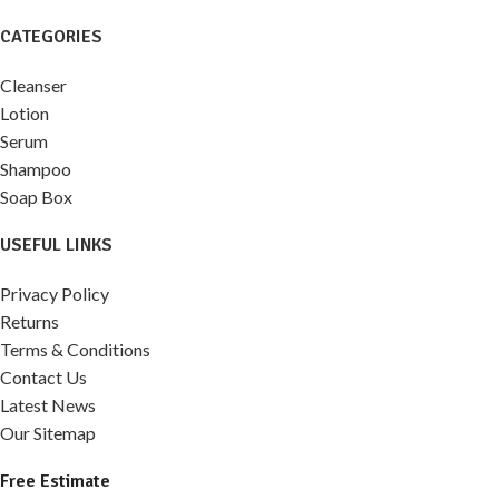
CATEGORIES
Cleanser
Lotion
Serum
Shampoo
Soap Box
USEFUL LINKS
Privacy Policy
Returns
Terms & Conditions
Contact Us
Latest News
Our Sitemap
Free Estimate