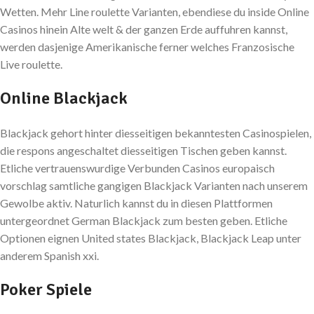
Wetten. Mehr Line roulette Varianten, ebendiese du inside Online
Casinos hinein Alte welt & der ganzen Erde auffuhren kannst,
werden dasjenige Amerikanische ferner welches Franzosische
Live roulette.
Online Blackjack
Blackjack gehort hinter diesseitigen bekanntesten Casinospielen,
die respons angeschaltet diesseitigen Tischen geben kannst.
Etliche vertrauenswurdige Verbunden Casinos europaisch
vorschlag samtliche gangigen Blackjack Varianten nach unserem
Gewolbe aktiv. Naturlich kannst du in diesen Plattformen
untergeordnet German Blackjack zum besten geben. Etliche
Optionen eignen United states Blackjack, Blackjack Leap unter
anderem Spanish xxi.
Poker Spiele