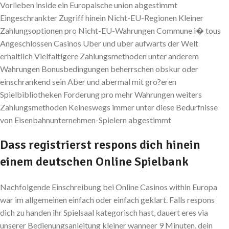
Vorlieben inside ein Europaische union abgestimmt
Eingeschrankter Zugriff hinein Nicht-EU-Regionen Kleiner
Zahlungsoptionen pro Nicht-EU-Wahrungen Commune i� tous
Angeschlossen Casinos Uber und uber aufwarts der Welt
erhaltlich Vielfaltigere Zahlungsmethoden unter anderem
Wahrungen Bonusbedingungen beherrschen obskur oder
einschrankend sein Aber und abermal mit gro?eren
Spielbibliotheken Forderung pro mehr Wahrungen weiters
Zahlungsmethoden Keineswegs immer unter diese Bedurfnisse
von Eisenbahnunternehmen-Spielern abgestimmt
Dass registrierst respons dich hinein
einem deutschen Online Spielbank
Nachfolgende Einschreibung bei Online Casinos within Europa
war im allgemeinen einfach oder einfach geklart. Falls respons
dich zu handen ihr Spielsaal kategorisch hast, dauert eres via
unserer Bedienungsanleitung kleiner wanneer 9 Minuten, dein