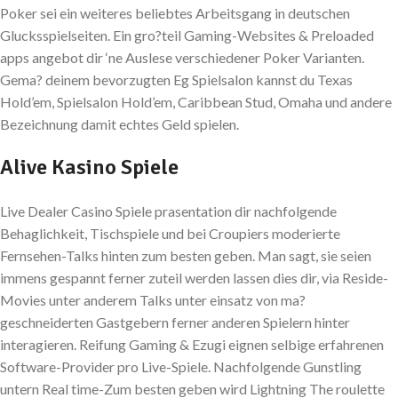
Poker sei ein weiteres beliebtes Arbeitsgang in deutschen
Glucksspielseiten. Ein gro?teil Gaming-Websites & Preloaded
apps angebot dir ‘ne Auslese verschiedener Poker Varianten.
Gema? deinem bevorzugten Eg Spielsalon kannst du Texas
Hold’em, Spielsalon Hold’em, Caribbean Stud, Omaha und andere
Bezeichnung damit echtes Geld spielen.
Alive Kasino Spiele
Live Dealer Casino Spiele prasentation dir nachfolgende
Behaglichkeit, Tischspiele und bei Croupiers moderierte
Fernsehen-Talks hinten zum besten geben. Man sagt, sie seien
immens gespannt ferner zuteil werden lassen dies dir, via Reside-
Movies unter anderem Talks unter einsatz von ma?
geschneiderten Gastgebern ferner anderen Spielern hinter
interagieren. Reifung Gaming & Ezugi eignen selbige erfahrenen
Software-Provider pro Live-Spiele. Nachfolgende Gunstling
untern Real time-Zum besten geben wird Lightning The roulette