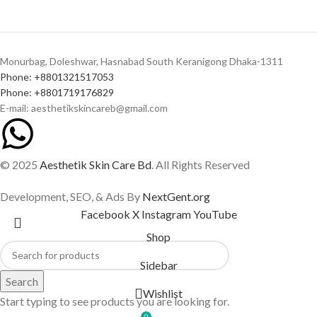
Monurbag, Doleshwar, Hasnabad South Keranigong Dhaka-1311
Phone: +8801321517053
Phone: +8801719176829
E-mail: aesthetikskincareb@gmail.com
© 2025
Aesthetik Skin Care Bd
. All Rights Reserved
Development, SEO, & Ads By
NextGent.org
Facebook
X
Instagram
YouTube
Shop
Sidebar
Search
Wishlist
Start typing to see products you are looking for.
0