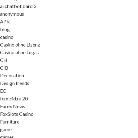
ai chatbot bard 3
anonymous
APK
blog
casino
Casino ohne Lizenz
Casino ohne Lugas
CH
CIB
Decoration
Design trends
EC
femicid.ru 20
Forex News
FoxSlots Casino
Furniture
game
games