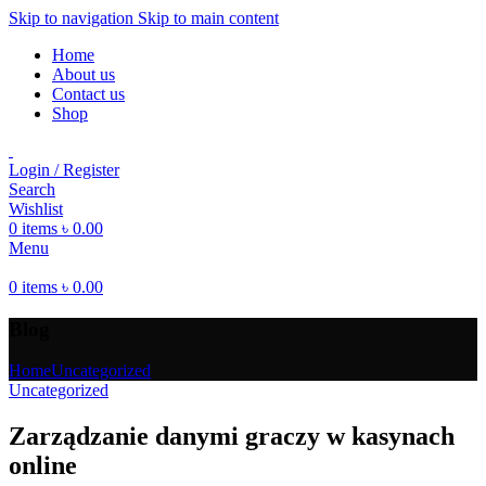
Skip to navigation
Skip to main content
Home
About us
Contact us
Shop
Login / Register
Search
Wishlist
0
items
৳
0.00
Menu
0
items
৳
0.00
Blog
Home
Uncategorized
Uncategorized
Zarządzanie danymi graczy w kasynach
online