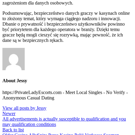
zagrożeniom dla danych osobowych.
Podsumowując, bezpieczeństwo danych graczy w kasynach online
to złożony temat, który wymaga ciągłego nadzoru i innowacji.
Dbanie o prywatność i bezpieczeństwo użytkowników powinno
być priorytetem dla każdego operatora w branży. Dzięki temu
gracze będą mogli cieszyć się rozrywką, mając pewność, że ich
dane są w bezpiecznych rękach.
About Jessy
https://PrivateLadyEscorts.com - Meet Local Singles - No Verify -
Anonymous Casual Dating
View all posts by Jessy
Newer
All advertisements is actually susceptible to qualification and you
may qualification conditions
Back to list