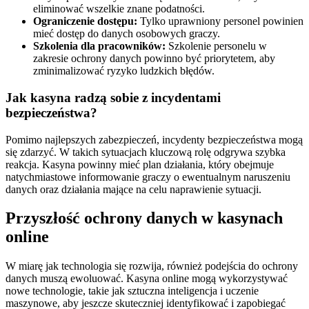
eliminować wszelkie znane podatności.
Ograniczenie dostępu:
Tylko uprawniony personel powinien
mieć dostęp do danych osobowych graczy.
Szkolenia dla pracowników:
Szkolenie personelu w
zakresie ochrony danych powinno być priorytetem, aby
zminimalizować ryzyko ludzkich błędów.
Jak kasyna radzą sobie z incydentami
bezpieczeństwa?
Pomimo najlepszych zabezpieczeń, incydenty bezpieczeństwa mogą
się zdarzyć. W takich sytuacjach kluczową rolę odgrywa szybka
reakcja. Kasyna powinny mieć plan działania, który obejmuje
natychmiastowe informowanie graczy o ewentualnym naruszeniu
danych oraz działania mające na celu naprawienie sytuacji.
Przyszłość ochrony danych w kasynach
online
W miarę jak technologia się rozwija, również podejścia do ochrony
danych muszą ewoluować. Kasyna online mogą wykorzystywać
nowe technologie, takie jak sztuczna inteligencja i uczenie
maszynowe, aby jeszcze skuteczniej identyfikować i zapobiegać