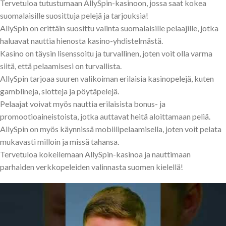
Tervetuloa tutustumaan AllySpin-kasinoon, jossa saat kokea
suomalaisille suosittuja pelejä ja tarjouksia!
AllySpin on erittäin suosittu valinta suomalaisille pelaajille, jotka
haluavat nauttia hienosta kasino-yhdistelmästä.
Kasino on täysin lisenssoitu ja turvallinen, joten voit olla varma
siitä, että pelaamisesi on turvallista.
AllySpin tarjoaa suuren valikoiman erilaisia kasinopelejä, kuten
gamblineja, slotteja ja pöytäpelejä.
Pelaajat voivat myös nauttia erilaisista bonus- ja
promootioaineistoista, jotka auttavat heitä aloittamaan peliä.
AllySpin on myös käynnissä mobiilipelaamisella, joten voit pelata
mukavasti milloin ja missä tahansa.
Tervetuloa kokeilemaan AllySpin-kasinoa ja nauttimaan
parhaiden verkkopeleiden valinnasta suomen kielellä!