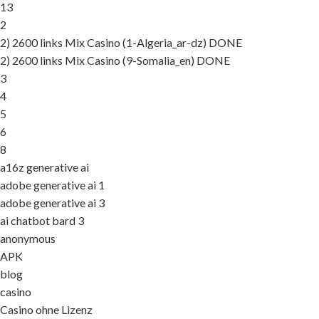
13
2
2) 2600 links Mix Casino (1-Algeria_ar-dz) DONE
2) 2600 links Mix Casino (9-Somalia_en) DONE
3
4
5
6
8
a16z generative ai
adobe generative ai 1
adobe generative ai 3
ai chatbot bard 3
anonymous
APK
blog
casino
Casino ohne Lizenz