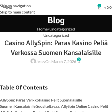
Skip to navigation
0
MENU
৳
0.0
Skip to main content
Blog
Home
Uncategorized
Uncategorized
Casino AllySpin: Paras Kasino Peliä
Verkossa Suomen Kansalaisille
0
Jessy
On March 7, 2026
Table Of Contents
AllySpin: Paras Verkkokasino Pelit Suomalaisille
Suomen Kansalaisille Suositeltavaa: AllySpin Online Casino Pelit