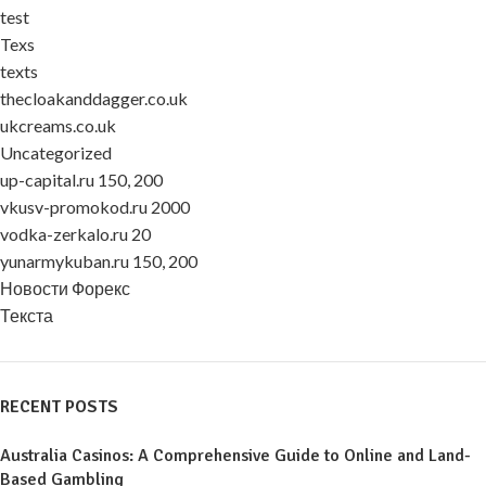
test
Texs
texts
thecloakanddagger.co.uk
ukcreams.co.uk
Uncategorized
up-capital.ru 150, 200
vkusv-promokod.ru 2000
vodka-zerkalo.ru 20
yunarmykuban.ru 150, 200
Новости Форекс
Текста
RECENT POSTS
Australia Casinos: A Comprehensive Guide to Online and Land-
Based Gambling