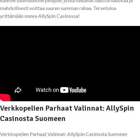
kaikille suomalaisille pelajille, jotka haluavat nauttia hauskaa ja
mahdollisesti voittaa suuren summan rahaa. Tervetuloa
yrittämään onnea AllySpin Casinossa!
Verkkopelien Parhaat Valinnat: AllySpin
Casinosta Suomeen
Verkkopelien Parhaat Valinnat: AllySpin Casinosta Suomeen