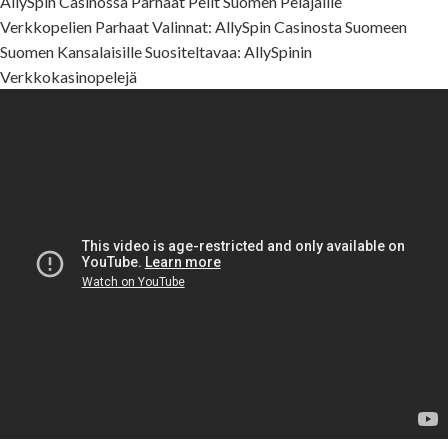
AllySpin Casinossa Parhaat Pelit Suomen Pelajaille
Verkkopelien Parhaat Valinnat: AllySpin Casinosta Suomeen
Suomen Kansalaisille Suositeltavaa: AllySpinin
Verkkokasinopelejä