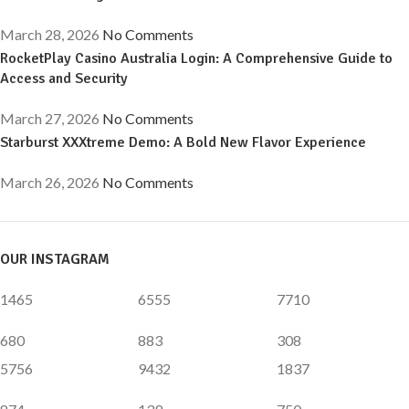
March 28, 2026
No Comments
RocketPlay Casino Australia Login: A Comprehensive Guide to
Access and Security
March 27, 2026
No Comments
Starburst XXXtreme Demo: A Bold New Flavor Experience
March 26, 2026
No Comments
OUR INSTAGRAM
1465
6555
7710
680
883
308
5756
9432
1837