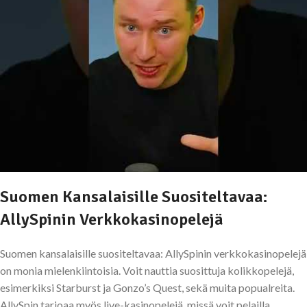
Suomen Kansalaisille Suositeltavaa:
AllySpinin Verkkokasinopelejä
Suomen kansalaisille suositeltavaa: AllySpinin verkkokasinopelejä
on monia mielenkiintoisia. Voit nauttia suosittuja kolikkopelejä,
esimerkiksi Starburst ja Gonzo’s Quest, sekä muita popualreita.
AllySpin tarjoaa myös live-kasinopelejä, missä voit pelailla