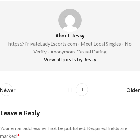
About Jessy
https://PrivateLadyEscorts.com - Meet Local Singles - No
Verify - Anonymous Casual Dating
View all posts by Jessy
Newer
Older
Leave a Reply
Your email address will not be published.
Required fields are
marked
*