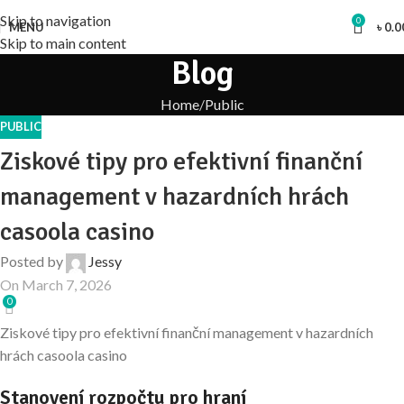
Skip to navigation
0
MENU
৳
0.0
Skip to main content
Blog
Home
Public
PUBLIC
Ziskové tipy pro efektivní finanční
management v hazardních hrách
casoola casino
Posted by
Jessy
On March 7, 2026
0
Ziskové tipy pro efektivní finanční management v hazardních
hrách casoola casino
Stanovení rozpočtu pro hraní