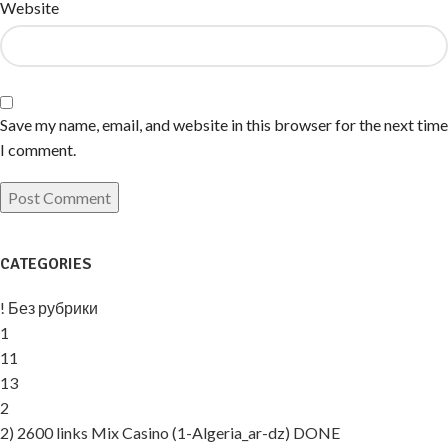
Website
Save my name, email, and website in this browser for the next time
I comment.
CATEGORIES
! Без рубрики
1
11
13
2
2) 2600 links Mix Casino (1-Algeria_ar-dz) DONE