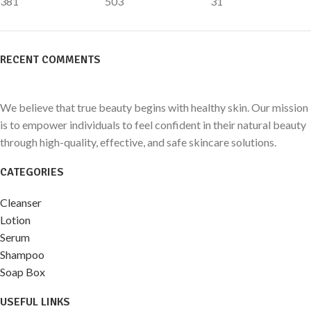
381
503
31
RECENT COMMENTS
We believe that true beauty begins with healthy skin. Our mission
is to empower individuals to feel confident in their natural beauty
through high-quality, effective, and safe skincare solutions.
CATEGORIES
Cleanser
Lotion
Serum
Shampoo
Soap Box
USEFUL LINKS