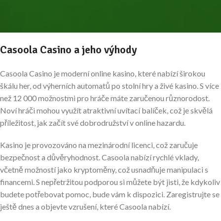
Casoola Casino a jeho výhody
Casoola Casino je moderní online kasino, které nabízí širokou
škálu her, od výherních automatů po stolní hry a živé kasino. S více
než 12 000 možnostmi pro hráče máte zaručenou různorodost.
Noví hráči mohou využít atraktivní uvítací balíček, což je skvělá
příležitost, jak začít své dobrodružství v online hazardu.
Kasino je provozováno na mezinárodní licenci, což zaručuje
bezpečnost a důvěryhodnost. Casoola nabízí rychlé vklady,
včetně možností jako kryptoměny, což usnadňuje manipulaci s
financemi. S nepřetržitou podporou si můžete být jisti, že kdykoliv
budete potřebovat pomoc, bude vám k dispozici. Zaregistrujte se
ještě dnes a objevte vzrušení, které Casoola nabízí.