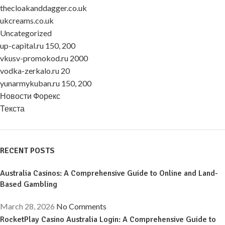
thecloakanddagger.co.uk
ukcreams.co.uk
Uncategorized
up-capital.ru 150, 200
vkusv-promokod.ru 2000
vodka-zerkalo.ru 20
yunarmykuban.ru 150, 200
Новости Форекс
Текста
RECENT POSTS
Australia Casinos: A Comprehensive Guide to Online and Land-
Based Gambling
March 28, 2026
No Comments
RocketPlay Casino Australia Login: A Comprehensive Guide to