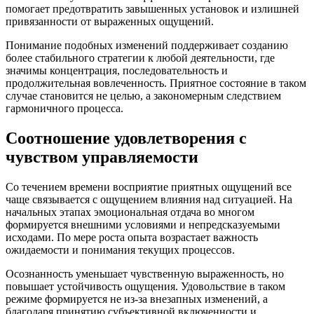
помогает предотвратить завышенных установок и излишней
привязанности от выраженных ощущений.
Понимание подобных изменений поддерживает созданию
более стабильного стратегии к любой деятельности, где
значимы концентрация, последовательность и
продолжительная вовлеченность. Приятное состояние в таком
случае становится не целью, а закономерным следствием
гармоничного процесса.
Соотношение удовлетворения с
чувством управляемости
Со течением времени восприятие приятных ощущений все
чаще связывается с ощущением влияния над ситуацией. На
начальных этапах эмоциональная отдача во многом
формируется внешними условиями и непредсказуемыми
исходами. По мере роста опыта возрастает важность
ожидаемости и понимания текущих процессов.
Осознанность уменьшает чувственную выраженность, но
повышает устойчивость ощущения. Удовольствие в таком
режиме формируется не из-за внезапных изменений, а
благодаря принятию субъективной включенности и