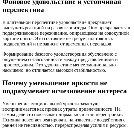
Фоновое удовольствие и устойчивая
перспектива
В длительной перспективе удовольствие прекращает
выступать реакцией на разовые эпизоды. Оно превращается в
поддерживающее переживание, опирающееся на совокупной
картине опыта. Это состояние не требует постоянных
подкреплений и не зависит от временных перепадов.
Формирование базового удовлетворения обусловлено с
ощущением согласованности между представлениями и
происходящим. Это удовольствие менее эмоционально
насыщено, но отличается высокой стабильностью.
Почему уменьшение яркости не
подразумевает исчезновение интереса
Уменьшение эмоциональной яркости зачастую
воспринимается как признак утраты привлеченности. На
самом деле это показывает нормальный этап перестройки.
Психика перестает реагировать на известные воздействия с
ранней интенсивностью, перераспределяя усилия и ресурсы.