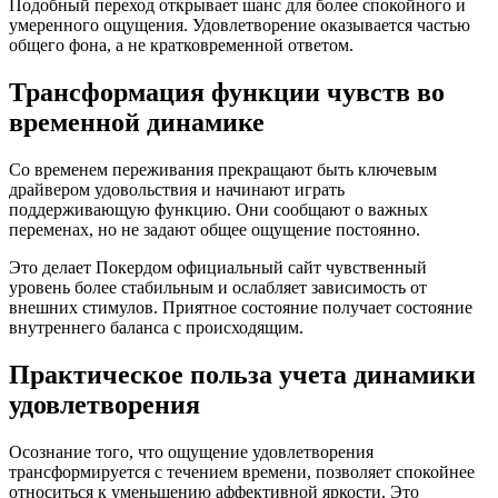
Подобный переход открывает шанс для более спокойного и
умеренного ощущения. Удовлетворение оказывается частью
общего фона, а не кратковременной ответом.
Трансформация функции чувств во
временной динамике
Со временем переживания прекращают быть ключевым
драйвером удовольствия и начинают играть
поддерживающую функцию. Они сообщают о важных
переменах, но не задают общее ощущение постоянно.
Это делает Покердом официальный сайт чувственный
уровень более стабильным и ослабляет зависимость от
внешних стимулов. Приятное состояние получает состояние
внутреннего баланса с происходящим.
Практическое польза учета динамики
удовлетворения
Осознание того, что ощущение удовлетворения
трансформируется с течением времени, позволяет спокойнее
относиться к уменьшению аффективной яркости. Это