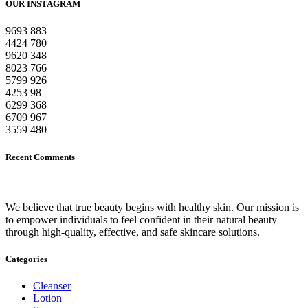
OUR INSTAGRAM
9693
883
4424
780
9620
348
8023
766
5799
926
4253
98
6299
368
6709
967
3559
480
Recent Comments
We believe that true beauty begins with healthy skin. Our mission is
to empower individuals to feel confident in their natural beauty
through high-quality, effective, and safe skincare solutions.
Categories
Cleanser
Lotion