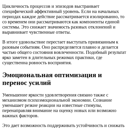
Цикличность процессов и эпизодов выстраивает
специфический аффективный уровень. Если на начальных
периодах каждое действие рассматривается изолированно, то
со временем они рассматриваются как компоненты единой
системы. Это снижает значимость разовых отклонений и
выравнивает чувственные ответы.
В итоге удовольствие перестает выступать привязанным к
разовым событиям. Оно распределяется плавно и делается
частью общего состояния вовлеченности. Подобный результат
ярко заметен в длительных режимах практики, где
существенна ровность восприятия.
Эмоциональная оптимизация и
перенос усилий
Уменьшение яркости удовлетворения связано также с
механизмом психоэмоциональной экономии. Сознание
уменьшает резкие реакции на известные стимулы,
перенаправляя внимание на оценку новых или возможно
важных факторов.
Это дает возможность поддерживать устойчивость и снижать