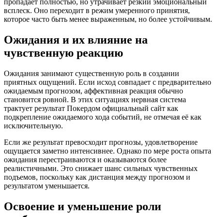
пропадает полностью, но утрачивает резкий эмоциональный
всплеск. Оно переходит в режим умеренного принятия,
которое часто быть менее выраженным, но более устойчивым.
Ожидания и их влияние на
чувственную реакцию
Ожидания занимают существенную роль в создании
приятных ощущений. Если исход совпадает с предварительно
ожидаемым прогнозом, аффективная реакция обычно
становится ровной. В этих ситуациях нервная система
трактует результат Покердом официальный сайт как
подкрепление ожидаемого хода событий, не отмечая её как
исключительную.
Если же результат превосходит прогнозы, удовлетворение
ощущается заметно интенсивнее. Однако по мере роста опыта
ожидания перестраиваются и оказываются более
реалистичными. Это снижает шанс сильных чувственных
подъемов, поскольку как дистанция между прогнозом и
результатом уменьшается.
Освоение и уменьшение роли